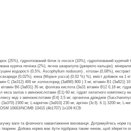
рох (25%), гідролізований білок із лосося (10%), гідролізований курячий 
ована куряча печінка (2%), яєчна шкаралупа (джерело кальцію), мінерали,
сушені водорості (0,5%, Ascophyllum nodosum) , хітозан (0,08%), екстрак
сахариди (0,02%), юкка (Mojave yucca) (0,02 %) %), вміст добавок на 1 кг
амін C (3a312) 400 мг холінхлорид (3a890) 800 ) 3 мг, вітамін B1 (3a821) 10
, вітамін B6 (3a831) 35 мг, фолієва кислота (3a31 вітамін B12 0,18 мг, гі
л екса заліза з амінокислотами (E1) 60 мг, гідрат хелатного комплексу ма
лексу міді з амінокислотами (E4) 3,5 мг, органічна дріжджів (Saccharomyc
н (3a370) 2300 мг, L-карнітин (3a910) 230 мг, аргінін (3c3). 6.1) 3200 мг, L
m DSM 10663/NCIMB 10415 (4b1707) 1x109 КСВ.
хунку ваги та фізичного навантаження вихованця. Дотримуйтесь норм годі
и тварини. Добова норма має бути підібрана таким чином, щоб зберегти о