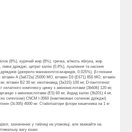
білок (8%), курячий жир (8%), гречка, м'якоть яблука, жир
 пивні дріжджі, цитрат калію (0,8%), лушпиння та насіння
т дріжджів (джерело маннанолігосахаридів, 0,025%), β-глюкани
: вітамін A (3a672a) 25000 МО, вітамін D3 (E671) 850 МО, вітамін
 мг, вітамін B2 30 мг, нікотинамід (3a315) 100 мг, D-пантотенат
драт хелатного комплексу цинку з амінокислотами (3b606) 120 мг,
рганцю з амінокислотами (E5) 60 мг, йодид калію (3b201) 4 мг,
es cerevisiae) CNCM I-3060 (інактивовані селенові дріжджі)
-метіонін (3c305) 4000 мг. Стабілізатори флори кишечника на 1 кг
влі, зазначених у таблиці на упаковці, але зважайте на
птимальну вагу кішки