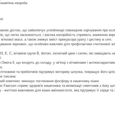
чокам'яна хвороба
ки
аною дієтою, що забезпечує улюбленцю повноцінне харчування при особ
ів, що легко засвоюються, і висока калорійність сприяють зниженню вир
 м'язової маси, а також знижує вміст прекурсора урату і цистину в сечі.
авання зернових, що особливо важливо для профілактики глютенової алерг
3, Е, С, вітаміни групи В, біотин, хелатний цинк і селен, які заміщають 
ї
и Омега-3, що входять до складу, у зв'язці з вітамінами і антиоксидант
ю.
літковини та пребіотиків підтримує моторику шлунка, покращує його цілі
ні токсини.
овий комплекс зменшує поглинання фосфору в кишечнику кішки
us Faecium сприяє здоров'ю кишечника та мінімізації симптомів з боку ш
 - життєво важливою для кішки амінокислоти, яка підтримує її серце та 