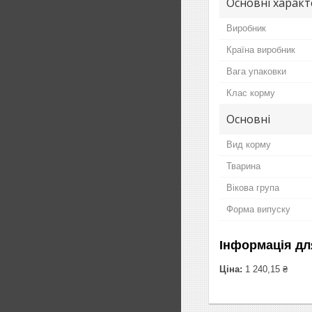
Основні харак
Виробник
Країна виробник
Вага упаковки
Клас корму
Основні
Вид корму
Тварина
Вікова група
Форма випуску
Інформація дл
Ціна:
1 240,15 ₴