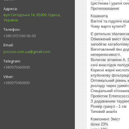
Цистінова і уратні се
Протипоказання:
вул Сегедська 14, 65009, Одеса,
Кошенята
Україна
Вагітні та годуючі кіш
Чому варто купити?
Є ретельно збалансов
+380 (97) 566-06-00
Обмежений вміст білк
запобігає катаболізму
Виготовлений без дод
josizoo.com.ua@gmail.com
непереносимості.
Включає вітаміни А, D
сечі внаслідок поліурі
+380975660600
Корисні жирні кислот
клубочкову фільтраці
Оптимальний рівень к
+380975660600
розладу через уреміч
Спеціальний хітозан
Пробіотик Enterococc
З додаванням таурину
Розмір гранул - 1 см
Типовий аналіз
Компонент Зміст
білки 23%