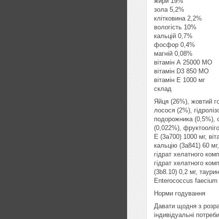
жири 19%
зола 5,2%
клітковина 2,2%
вологість 10%
кальцій 0,7%
фосфор 0,4%
магній 0,08%
вітамін А 25000 МО
вітамін D3 850 МО
вітамін Е 1000 мг
склад
Яйця (26%), жовтий го
лосося (2%), гідроліз
подорожника (0,5%), 
(0,022%), фруктооліго
E (3a700) 1000 мг, віт
кальцію (3a841) 60 мг
гідрат хелатного комп
гідрат хелатного комп
(3b8.10) 0,2 мг, таури
Enterococcus faeciu
Норми годування
Давати щодня з розра
індивідуальні потреб