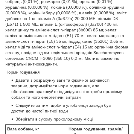
чебрець (0,01 %), розмарин (0,01 %), орегано (0,01 %),
журавлина (0,0008 %), лохина (0,0008 %), обліпиха крушини
(0,0008 %), корінь імбиру (0,0008 %), шавлія (0,0008 %), вміст
добавок на 1 кг: вітамін А (3a672a) 20 000 ME, вітамін D3
(E671) 1 500 ME, вітамін E (α-токоферол) (3a700) 400 мг,
хелат цинку та амінокислот n-гідрат (3b606) 85 мг, хелат
заліза та амінокислот n-гідрат (E1) 70 мг, хелат марганцю та
амінокислот n-гідрат (E5) 35 мг, йодид калію (3b201) 0,65 мг,
хелат міді та амінокислот n-гідрат (E4) 15 мг, органічна форма
селену, похідне від життєдіяльності дріжджів Saccharomyces
cerevisiae CNCM I–3060 (3b8.10) 0,2 мг. Містить виключно
натуральні антиоксиданти.
Норми годування
Давати з розрахунку ваги та фізичної активності
тварини, дотримуйтеся норм годування, але
обов’язково враховуйте індивідуальні потреби організму
собаки та його енергетичні витрати
Слідкуйте за тим, щоби в улюбленця завжди був
доступ до чистої питної води
Зберігати в сухому прохолодному місці
Вага собаки, кг
Норма годування, грамів/