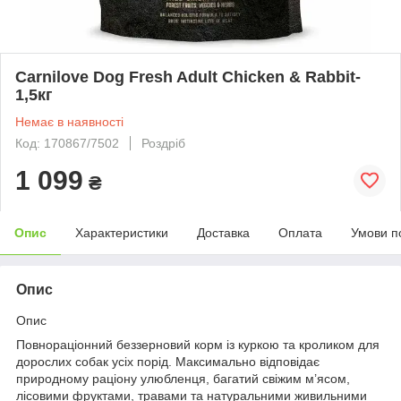
Carnilove Dog Fresh Adult Chicken & Rabbit-
1,5кг
Немає в наявності
Код: 170867/7502
Роздріб
1 099
₴
Опис
Характеристики
Доставка
Оплата
Умови п
Опис
Опис
Повнораціонний беззерновий корм із куркою та кроликом для
дорослих собак усіх порід. Максимально відповідає
природному раціону улюбленця, багатий свіжим м’ясом,
лісовими фруктами, травами та натуральними живильними