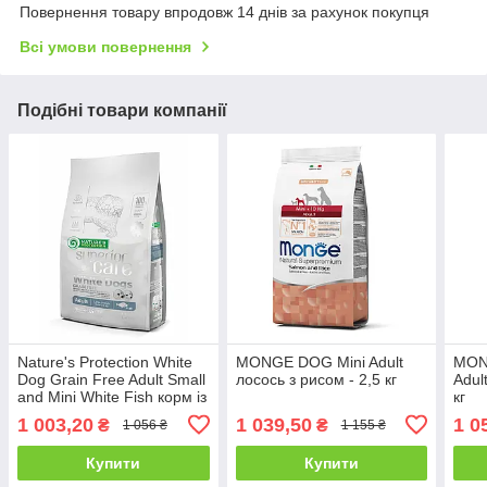
Повернення товару впродовж 14 днів за рахунок покупця
Всі умови повернення
Подібні товари компанії
Nature's Protection White
MONGE DOG Mini Adult
MON
Dog Grain Free Adult Small
лосось з рисом - 2,5 кг
Adul
and Mini White Fish корм із
кг
білою рибою для собак -
1 003,20
1 039,50
1 0
₴
₴
1 056 ₴
1 155 ₴
1,5 кг
Купити
Купити