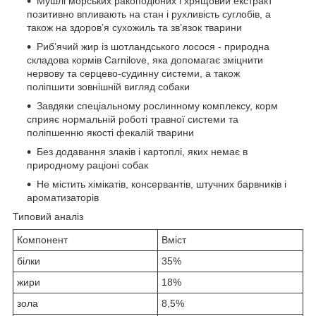
Мушлі морських ракоподібних і хрящовий екстракт
позитивно впливають на стан і рухливість суглобів, а
також на здоров’я сухожиль та зв’язок тварини
Риб’ячий жир із шотландського лосося - природна
складова кормів Carnilove, яка допомагає зміцнити
нервову та серцево-судинну системи, а також
поліпшити зовнішній вигляд собаки
Завдяки спеціальному рослинному комплексу, корм
сприяє нормальній роботі травної системи та
поліпшенню якості фекалій тварини
Без додавання злаків і картоплі, яких немає в
природному раціоні собак
Не містить хімікатів, консервантів, штучних барвників і
ароматизаторів
Типовий аналіз
Компонент
Вміст
білки
35%
жири
18%
зола
8,5%