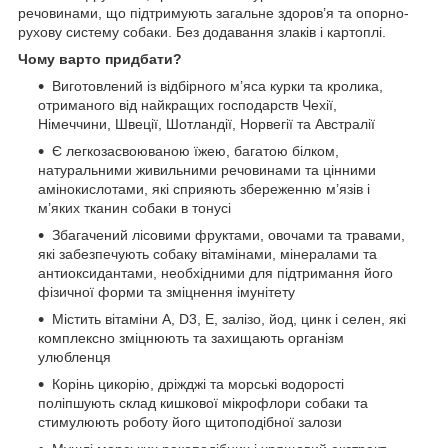
речовинами, що підтримують загальне здоров’я та опорно-
рухову систему собаки. Без додавання злаків і картоплі.
Чому варто придбати?
Виготовлений із відбірного м’яса курки та кролика,
отриманого від найкращих господарств Чехії,
Німеччини, Швеції, Шотландії, Норвегії та Австралії
Є легкозасвоюваною їжею, багатою білком,
натуральними живильними речовинами та цінними
амінокислотами, які сприяють збереженню м’язів і
м’яких тканин собаки в тонусі
Збагачений лісовими фруктами, овочами та травами,
які забезпечують собаку вітамінами, мінералами та
антиоксидантами, необхідними для підтримання його
фізичної форми та зміцнення імунітету
Містить вітаміни А, D3, Е, залізо, йод, цинк і селен, які
комплексно зміцнюють та захищають організм
улюбленця
Корінь цикорію, дріжджі та морські водорості
поліпшують склад кишкової мікрофлори собаки та
стимулюють роботу його щитоподібної залози