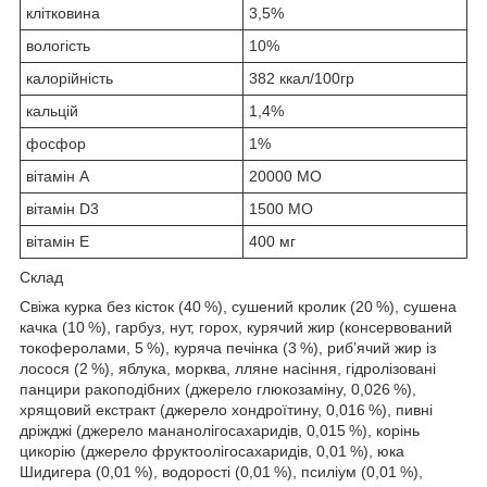
клітковина
3,5%
вологість
10%
калорійність
382 ккал/100гр
кальцій
1,4%
фосфор
1%
вітамін А
20000 МО
вітамін D3
1500 МО
вітамін E
400 мг
Склад
Свіжа курка без кісток (40 %), сушений кролик (20 %), сушена
качка (10 %), гарбуз, нут, горох, курячий жир (консервований
токоферолами, 5 %), куряча печінка (3 %), риб’ячий жир із
лосося (2 %), яблука, морква, лляне насіння, гідролізовані
панцири ракоподібних (джерело глюкозаміну, 0,026 %),
хрящовий екстракт (джерело хондроїтину, 0,016 %), пивні
дріжджі (джерело мананолігосахаридів, 0,015 %), корінь
цикорію (джерело фруктоолігосахаридів, 0,01 %), юка
Шидигера (0,01 %), водорості (0,01 %), псиліум (0,01 %),