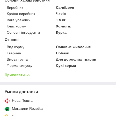
Основні характеристики
Виробник
CarniLove
Країна виробник
Чехія
Вага упаковки
1.5 кг
Клас корму
Холістік
Основні інгредієнти
Курка
Основні
Вид корму
Основне живлення
Тварина
Собаки
Вікова група
Для дорослих тварин
Форма випуску
Сухі корми
Приховати
Умови доставки
Нова Пошта
Магазини Rozetka