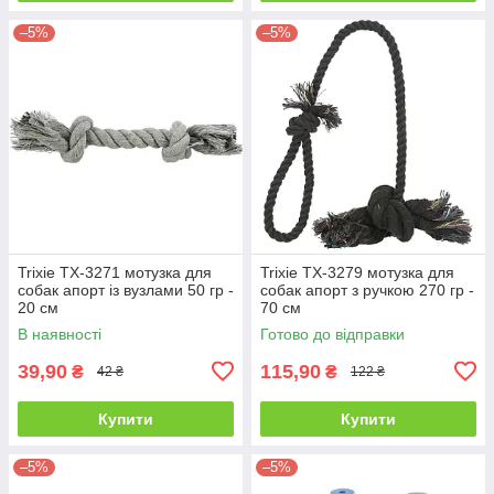
–5%
–5%
Trixie ТХ-3271 мотузка для
Trixie ТХ-3279 мотузка для
собак апорт із вузлами 50 гр -
собак апорт з ручкою 270 гр -
20 см
70 см
В наявності
Готово до відправки
39,90
115,90
₴
₴
42 ₴
122 ₴
Купити
Купити
–5%
–5%