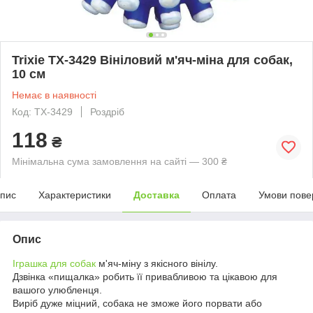
Trixie TX-3429 Вініловий м'яч-міна для собак,
10 см
Немає в наявності
Код: TX-3429
Роздріб
118
₴
Мінімальна сума замовлення на сайті — 300 ₴
пис
Характеристики
Доставка
Оплата
Умови пове
Опис
Іграшка для собак
м'яч-міну з якісного вінілу.
Дзвінка «пищалка» робить її привабливою та цікавою для
вашого улюбленця.
Виріб дуже міцний, собака не зможе його порвати або