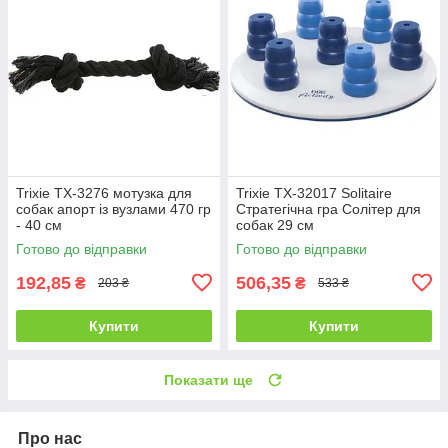
Trixie ТХ-3276 мотузка для
Trixie TX-32017 Solitaire
собак апорт із вузлами 470 гр
Стратегічна гра Солітер для
- 40 см
собак 29 см
Готово до відправки
Готово до відправки
192,85
506,35
₴
₴
203 ₴
533 ₴
Купити
Купити
Показати ще
Про нас