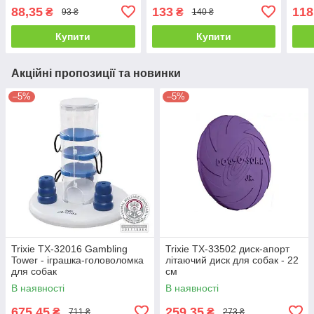
асортименті
см/3
88,35
133
118
₴
₴
93 ₴
140 ₴
асор
Купити
Купити
Акційні пропозиції та новинки
–5%
–5%
Trixie ТХ-32016 Gambling
Trixie TX-33502 диск-апорт
Tower - іграшка-головоломка
літаючий диск для собак - 22
для собак
см
В наявності
В наявності
675,45
259,35
₴
₴
711 ₴
273 ₴