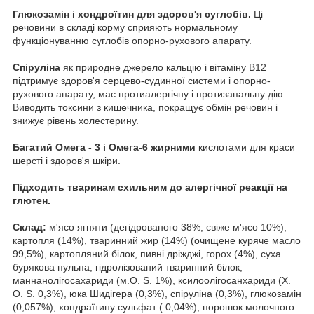
Глюкозамін і хондроїтин для здоров'я суглобів.
Ці
речовини в складі корму сприяють нормальному
функціонуванню суглобів опорно-рухового апарату.
Спіруліна
як природне джерело кальцію і вітаміну В12
підтримує здоров'я серцево-судинної системи і опорно-
рухового апарату, має протиалергічну і протизапальну дію.
Виводить токсини з кишечника, покращує обмін речовин і
знижує рівень холестерину.
Багатий Омега - 3 і Омега-6 жирними
кислотами для краси
шерсті і здоров'я шкіри.
Підходить тваринам схильним до алергічної реакції на
глютен.
Склад:
м'ясо ягняти (дегідрованого 38%, свіже м'ясо 10%),
картопля (14%), тваринний жир (14%) (очищене куряче масло
99,5%), картопляний білок, пивні дріжджі, горох (4%), суха
бурякова пульпа, гідролізований тваринний білок,
маннанолігосахариди (м.O. S. 1%), ксилоолігосанхариди (Х.
О. S. 0,3%), юка Шидігера (0,3%), спіруліна (0,3%), глюкозамін
(0,057%), хондраїтину сульфат ( 0,04%), порошок молочного