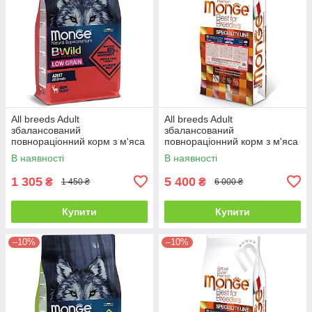
All breeds Adult
All breeds Adult
збалансований
збалансований
повнораціонний корм з м'яса
повнораціонний корм з м'яса
оленя для дорослих собак
оленя для дорослих собак
В наявності
В наявності
всіх порід-2,5кг
всіх порід-15кг
1 305
5 400
₴
₴
1 450 ₴
6 000 ₴
Купити
Купити
–10%
–10%