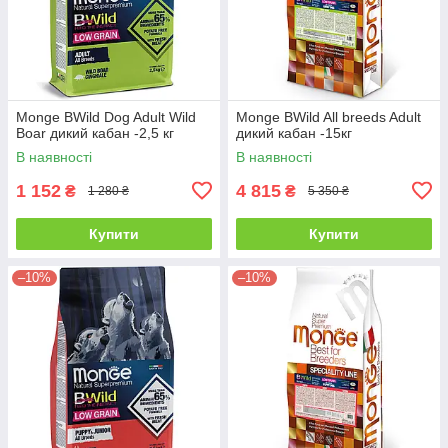
Monge BWild Dog Adult Wild
Monge BWild All breeds Adult
Boar дикий кабан -2,5 кг
дикий кабан -15кг
В наявності
В наявності
1 152
4 815
₴
₴
1 280 ₴
5 350 ₴
Купити
Купити
–10%
–10%