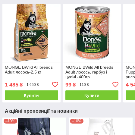
MONGE BWild All breeds
MONGE BWild All breeds
MON
Adult лосось-2,5 кг
Adult лосось, гарбуз і
Pupp
цукіні -400гр
рисо
1 485
99
4 5
₴
₴
1 650 ₴
110 ₴
Купити
Купити
Акційні пропозиції та новинки
–10%
–10%