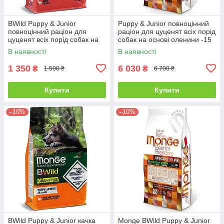
BWild Puppy & Junior
Puppy & Junior повноцінний
повноцінний раціон для
раціон для цуценят всіх порід
цуценят всіх порід собак на
собак на основі оленини -15
основі оленини -2,5кг
кг
В наявності
В наявності
1 350
6 030
₴
₴
1 500 ₴
6 700 ₴
Купити
Купити
–10%
–10%
BWild Puppy & Junior качка
Monge BWild Puppy & Junior