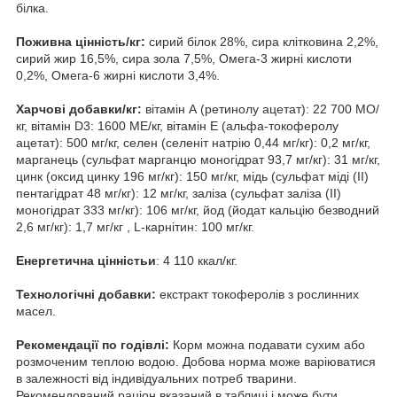
білка.
Поживна цінність/кг:
сирий білок 28%, сира клітковина 2,2%,
сирий жир 16,5%, сира зола 7,5%, Омега-3 жирні кислоти
0,2%, Омега-6 жирні кислоти 3,4%.
Харчові добавки/кг:
вітамін А (ретинолу ацетат): 22 700 МО/
кг, вітамін D3: 1600 МЕ/кг, вітамін Е (альфа-токоферолу
ацетат): 500 мг/кг, селен (селеніт натрію 0,44 мг/кг): 0,2 мг/кг,
марганець (сульфат марганцю моногідрат 93,7 мг/кг): 31 мг/кг,
цинк (оксид цинку 196 мг/кг): 150 мг/кг, мідь (сульфат міді (II)
пентагідрат 48 мг/кг): 12 мг/кг, заліза (сульфат заліза (II)
моногідрат 333 мг/кг): 106 мг/кг, йод (йодат кальцію безводний
2,6 мг/кг): 1,7 мг/кг , L-карнітин: 100 мг/кг.
Енергетична цінністьи
: 4 110 ккал/кг.
Технологічні добавки:
екстракт токоферолів з рослинних
масел.
Рекомендації по годівлі:
Корм можна подавати сухим або
розмоченим теплою водою. Добова норма може варіюватися
в залежності від індивідуальних потреб тварини.
Рекомендований раціон вказаний в таблиці і може бути