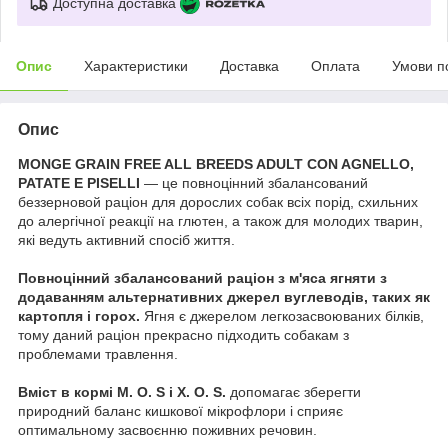
Доступна доставка
Опис
Характеристики
Доставка
Оплата
Умови п
Опис
MONGE GRAIN FREE ALL BREEDS ADULT CON AGNELLO,
PATATE E PISELLI
— це повноцінний збалансований
беззерновой раціон для дорослих собак всіх порід, схильних
до алергічної реакції на глютен, а також для молодих тварин,
які ведуть активний спосіб життя.
Повноцінний збалансований раціон з м'яса ягняти з
додаванням альтернативних джерел вуглеводів, таких як
картопля і горох.
Ягня є джерелом легкозасвоюваних білків,
тому даний раціон прекрасно підходить собакам з
проблемами травлення.
Вміст в кормі М. О. S і X. O. S.
допомагає зберегти
природний баланс кишкової мікрофлори і сприяє
оптимальному засвоєнню поживних речовин.