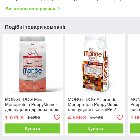
Всі умови повернення
Подібні товари компанії
MONGE DOG Mini
MONGE DOG All breeds
MON
Monoprotein Puppy/Junior
Monoprotein Puppy/Junior
Pupp
для цуценят дрібних порід
для цуценят Качка/Рис/
рисо
Лосось/Рис - 2,5 кг
Картопля - 15 кг
1 071
4 536
1 0
₴
₴
1 190 ₴
5 040 ₴
Купити
Купити