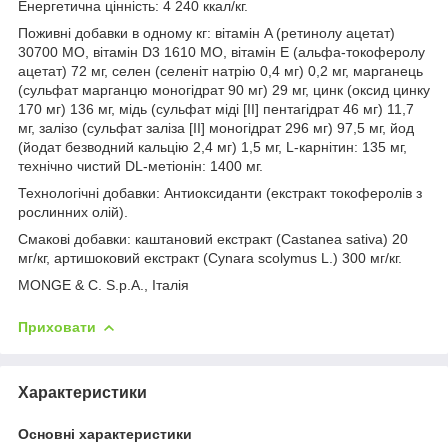
Енергетична цінність: 4 240 ккал/кг.
Поживні добавки в одному кг: вітамін A (ретинолу ацетат)
30700 МО, вітамін D3 1610 МО, вітамін Е (альфа-токоферолу
ацетат) 72 мг, селен (селеніт натрію 0,4 мг) 0,2 мг, марганець
(сульфат марганцю моногідрат 90 мг) 29 мг, цинк (оксид цинку
170 мг) 136 мг, мідь (сульфат міді [II] пентагідрат 46 мг) 11,7
мг, залізо (сульфат заліза [II] моногідрат 296 мг) 97,5 мг, йод
(йодат безводний кальцію 2,4 мг) 1,5 мг, L-карнітин: 135 мг,
технічно чистий DL-метіонін: 1400 мг.
Технологічні добавки: Антиоксиданти (екстракт токоферолів з
рослинних олій).
Смакові добавки: каштановий екстракт (Castanea sativa) 20
мг/кг, артишоковий екстракт (Cynara scolymus L.) 300 мг/кг.
MONGE & C. S.p.A., Італія
Приховати
Характеристики
Основні характеристики