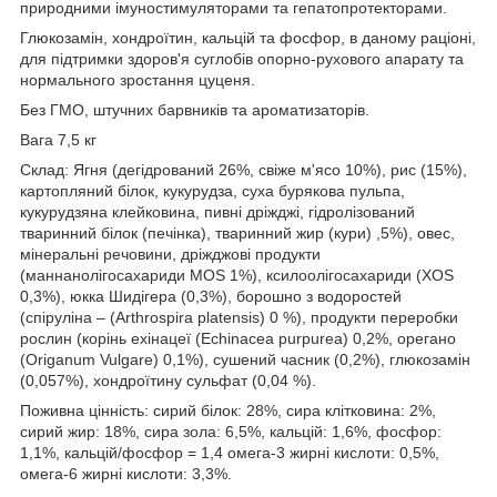
природними імуностимуляторами та гепатопротекторами.
Глюкозамін, хондроїтин, кальцій та фосфор, в даному раціоні,
для підтримки здоров'я суглобів опорно-рухового апарату та
нормального зростання цуценя.
Без ГМО, штучних барвників та ароматизаторів.
Вага 7,5 кг
Склад: Ягня (дегідрований 26%, свіже м'ясо 10%), рис (15%),
картопляний білок, кукурудза, суха бурякова пульпа,
кукурудзяна клейковина, пивні дріжджі, гідролізований
тваринний білок (печінка), тваринний жир (кури) ,5%), овес,
мінеральні речовини, дріжджові продукти
(маннанолігосахариди МОS 1%), ксилоолігосахариди (XOS
0,3%), юкка Шидігера (0,3%), борошно з водоростей
(спіруліна – (Arthrospira platensis) 0 %), продукти переробки
рослин (корінь ехінацеї (Echinacea purpurea) 0,2%, орегано
(Origanum Vulgare) 0,1%), сушений часник (0,2%), глюкозамін
(0,057%), хондроїтину сульфат (0,04 %).
Поживна цінність: сирий білок: 28%, сира клітковина: 2%,
сирий жир: 18%, сира зола: 6,5%, кальцій: 1,6%, фосфор:
1,1%, кальцій/фосфор = 1,4 омега-3 жирні кислоти: 0,5%,
омега-6 жирні кислоти: 3,3%.