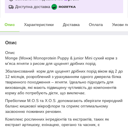
Доступна доставка
Опис
Характеристики
Доставка
Оплата
Умови п
Опис
Опис
Monge (Монж) Monoprotein Puppy & junior Mini сухий корм з
м'яса ягняти з рисом для цуценят дрібних порід.
Збалансований корм для цуценят дрібних порід віком від 2 до
12 місяців, розроблений з урахуванням одного джерела білка
тваринного походження – ягняти. Ідеально підходить для
вихованців, які мають підвищену чутливість до компонентів
корму або потребують дієти, що виключає.
Пребіотики М.О.S та X.O.S. допомагають зберігати природний
баланс кишкової мікрофлори та сприяє оптимальному
засвоєнню поживних речовин.
Комплекс рослинних інгредієнтів та екстрактів, таких як
екстракт артишоку, ехінацею, орегано та часник, є