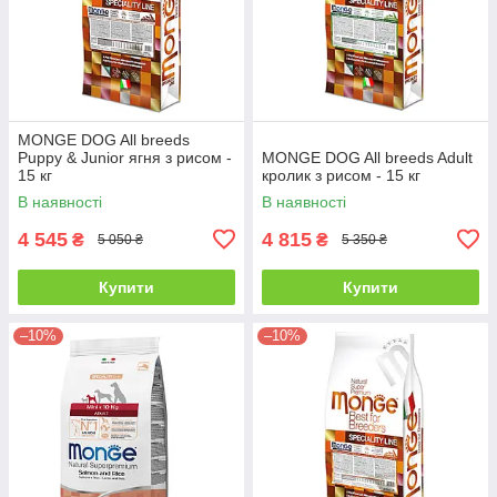
MONGE DOG All breeds
Puppy & Junior ягня з рисом -
MONGE DOG All breeds Adult
15 кг
кролик з рисом - 15 кг
В наявності
В наявності
4 545
4 815
₴
₴
5 050 ₴
5 350 ₴
Купити
Купити
–10%
–10%