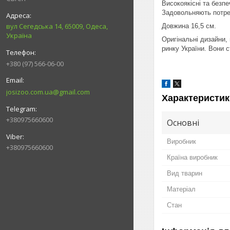
Високоякісні та безпе
Задовольняють потреб
вул Сегедська 14, 65009, Одеса,
Довжина 16,5 см.
Україна
Оригінальні дизайни, 
ринку України. Вони 
+380 (97) 566-06-00
josizoo.com.ua@gmail.com
Характеристик
+380975660600
Основні
Виробник
+380975660600
Країна виробник
Вид тварин
Матеріал
Стан