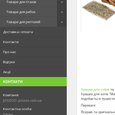
Товари для птахів
Товари для рибок
Товари для рептилій
Доставка і оплата
Контакти
Про нас
Відгуки
Акції
КОНТАКТИ
Іграшки для собак
та 
Іграшка для котів "Ми
подобається пушисти
JOSIZOO- josizoo.com.ua
Переваги:
Яскраві та оригінальн
Євген