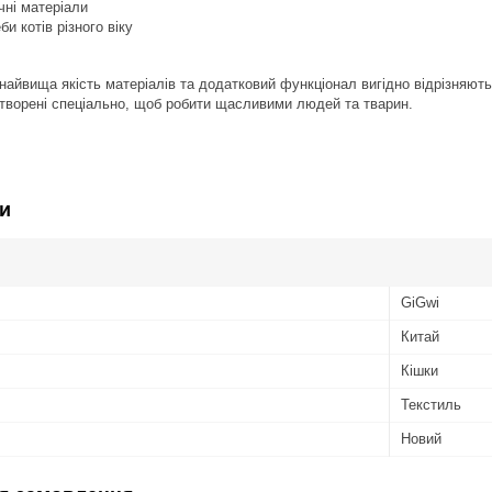
чні матеріали
и котів різного віку
найвища якість матеріалів та додатковий функціонал вигідно відрізняють 
створені спеціально, щоб робити щасливими людей та тварин.
и
GiGwi
Китай
Кішки
Текстиль
Новий