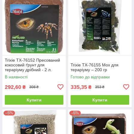
Trixie TX-76152 Пресований
кокосовий ґрунт для
Trixie TX-76155 Мох для
тераріуму дрібний - 2 л.
тераріуму – 200 гр
В наявності
Готово до відправки
292,60
335,35
₴
₴
308 ₴
353 ₴
Купити
Купити
–5%
–5%