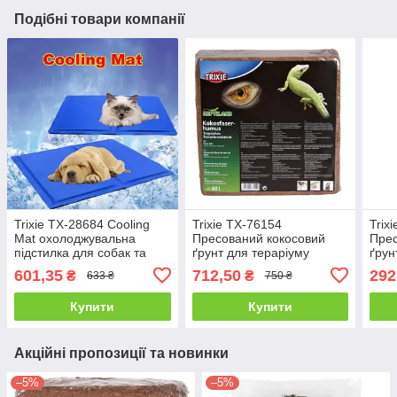
Подібні товари компанії
Trixie TX-28684 Cooling
Trixie TX-76154
Trix
Mat охолоджувальна
Пресований кокосовий
Прес
підстилка для собак та
ґрунт для тераріуму
ґрун
котів 65*50 см
дрібний - 60 л.
дріб
601,35
712,50
292
₴
₴
633 ₴
750 ₴
Купити
Купити
Акційні пропозиції та новинки
–5%
–5%