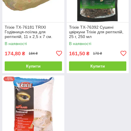
Trixie TX-76181 TRIXІ
Trixie TX-76392 Сушені
Годівниця-поїлка для
цвіркуни Trixie для рептилій,
рептилій, 11 x 2,5 x 7 см.
25 г, 250 мл
Прикраса: степова скеля
В наявності
В наявності
174,80
161,50
₴
₴
184 ₴
170 ₴
Купити
Купити
–5%