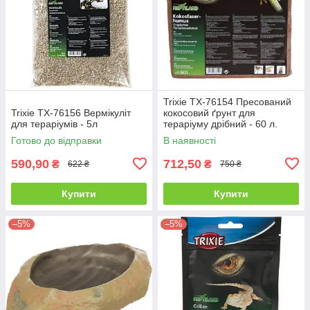
Trixie TX-76154 Пресований
Trixie TX-76156 Вермікуліт
кокосовий ґрунт для
для тераріумів - 5л
тераріуму дрібний - 60 л.
Готово до відправки
В наявності
590,90
712,50
₴
₴
622 ₴
750 ₴
Купити
Купити
–5%
–5%