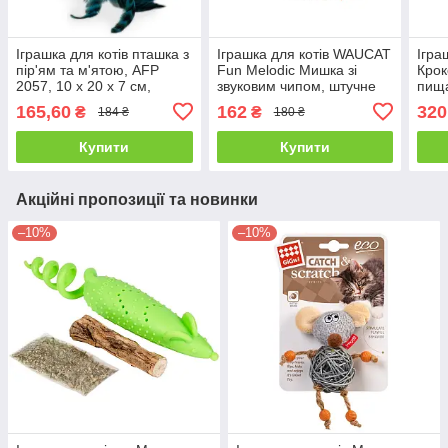
Іграшка для котів пташка з
Іграшка для котів WAUCAT
Ігра
пір'ям та м'ятою, AFP
Fun Melodic Мишка зі
Крок
2057, 10 x 20 x 7 см,
звуковим чипом, штучне
пищ
кольори в асортименті
хутро, перо, 13 см
текс
165,60
162
320
₴
₴
184 ₴
180 ₴
Купити
Купити
Акційні пропозиції та новинки
–10%
–10%