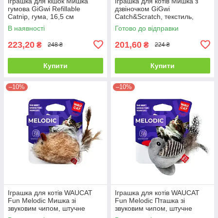
Іграшка для кішок Мишка
Іграшка для котів Мишка з
гумова GiGwi Refillable
дзвіночком GiGwi
Catnip, гума, 16,5 см
Catch&Scratch, текстиль,
мотузка, ротанг, 8 см
В наявності
Готово до відправки
223,20
201,60
₴
₴
248 ₴
224 ₴
Купити
Купити
–10%
–10%
Іграшка для котів WAUCAT
Іграшка для котів WAUCAT
Fun Melodic Мишка зі
Fun Melodic Пташка зі
звуковим чипом, штучне
звуковим чипом, штучне
хутро, перо, 13 см
хутро, перо, 13 см