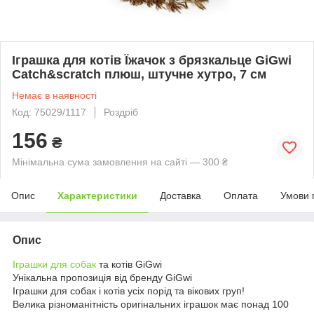
Іграшка для котів Їжачок з брязкальце GiGwi
Catch&scratch плюш, штучне хутро, 7 см
Немає в наявності
Код: 75029/1117
Роздріб
156
₴
Мінімальна сума замовлення на сайті — 300 ₴
Опис
Характеристики
Доставка
Оплата
Умови 
Опис
Іграшки для собак
та котів GiGwi
Унікальна пропозиція від бренду GiGwi
Іграшки для собак і котів усіх порід та вікових груп!
Велика різноманітність оригінальних іграшок має понад 100