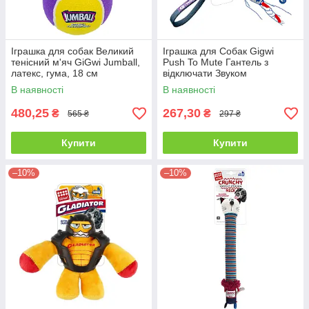
Іграшка для собак Великий
Іграшка для Собак Gigwi
тенісний м'яч GiGwi Jumball,
Push To Mute Гантель з
латекс, гума, 18 см
відключати Звуком
Фиолетово / Синій 18 cм
В наявності
В наявності
480,25
267,30
₴
₴
565 ₴
297 ₴
Купити
Купити
–10%
–10%