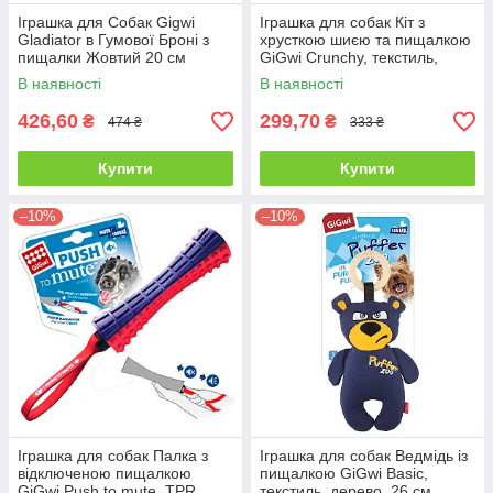
Іграшка для Собак Gigwi
Іграшка для собак Кіт з
Gladiator в Гумової Броні з
хрусткою шиєю та пищалкою
пищалки Жовтий 20 см
GiGwi Crunchy, текстиль,
пластик, 28 см
В наявності
В наявності
426,60
299,70
₴
₴
474 ₴
333 ₴
Купити
Купити
–10%
–10%
Іграшка для собак Палка з
Іграшка для собак Ведмідь із
відключеною пищалкою
пищалкою GiGwi Basic,
GiGwi Push to mute, TPR
текстиль, дерево, 26 см