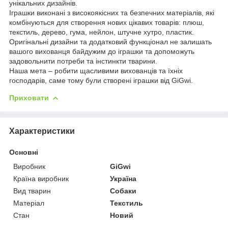
унікальних дизайнів.
Іграшки виконані з високоякісних та безпечних матеріалів, які
комбінуються для створення нових цікавих товарів: плюш,
текстиль, дерево, гума, нейлон, штучне хутро, пластик.
Оригінальні дизайни та додатковий функціонал не залишать
вашого вихованця байдужим до іграшки та допоможуть
задовольнити потреби та інстинкти тварини.
Наша мета – робити щасливими вихованців та їхніх
господарів, саме тому були створені іграшки від GiGwi.
Приховати
Характеристики
Основні
Виробник
GiGwi
Країна виробник
Україна
Вид тварин
Собаки
Матеріал
Текстиль
Стан
Новий