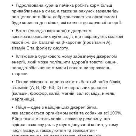
Гідролізована куряча печінка робить корм більш
привабливим на смак, а також за рахунок заздалегідь
розщепленого білка добре засвоюється організмом і
буде корисна для кішок, які схильні до харчової алергії.
Батат (солодка картопля) є джерелом
високозасвоюваних вуглеводів, що покращують смакові
якості їжі. Він багатий на β-каротин (провітамін А),
вітамін Е та фолієву кислоту.
Клітковина бурякового жому забезпечує джерелом
енергії, який може поліпшити здоров'я товстої кишки,
поряд зі збільшенням маси і вологи випорожнень
тварини.
Плоди ріжкового дерева містять багатий набір білків,
вітамінів (А, В, В2, В3, D) і мінеральних речовин
(кальцій, фосфор, калій, магній, залізо, мідь, нікель,
марганець).
Яйця – одне з найцінніших джерел білка,
яке засвоюється організмом котів та собак на всі 100%.
Яйця також містять холін - поживну речовину, що
відіграє важливу роль у функціонуванні клітин, у тому
числі мозку, а також лютеїн та зеаксантин -