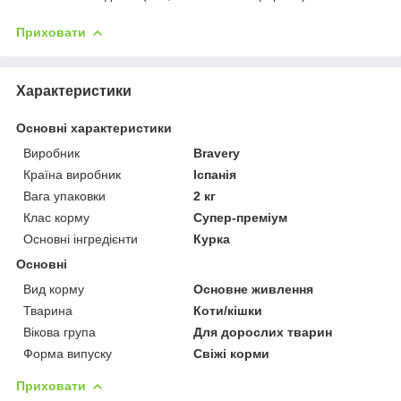
Приховати
Характеристики
Основні характеристики
Виробник
Bravery
Країна виробник
Іспанія
Вага упаковки
2 кг
Клас корму
Супер-преміум
Основні інгредієнти
Курка
Основні
Вид корму
Основне живлення
Тварина
Коти/кішки
Вікова група
Для дорослих тварин
Форма випуску
Свіжі корми
Приховати