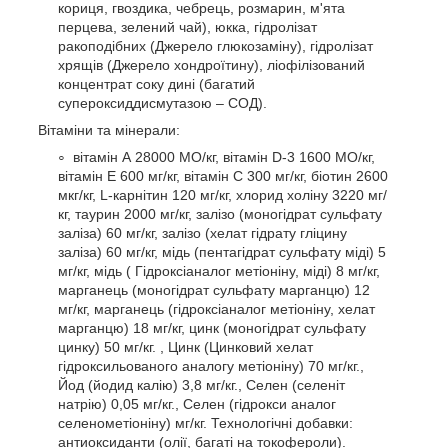
кориця, гвоздика, чебрець, розмарин, м'ята
перцева, зелений чай), юкка, гідролізат
ракоподібних (Джерело глюкозаміну), гідролізат
хрящів (Джерело хондроїтину), ліофілізований
концентрат соку дині (багатий
супероксиддисмутазою – СОД).
Вітаміни та мінерали:
вітамін А 28000 МО/кг, вітамін D-3 1600 МО/кг,
вітамін Е 600 мг/кг, вітамін С 300 мг/кг, біотин 2600
мкг/кг, L-карнітин 120 мг/кг, хлорид холіну 3220 мг/
кг, таурин 2000 мг/кг, залізо (моногідрат сульфату
заліза) 60 мг/кг, залізо (хелат гідрату гліцину
заліза) 60 мг/кг, мідь (пентагідрат сульфату міді) 5
мг/кг, мідь ( Гідроксіаналог метіоніну, міді) 8 мг/кг,
марганець (моногідрат сульфату марганцю) 12
мг/кг, марганець (гідроксіаналог метіоніну, хелат
марганцю) 18 мг/кг, цинк (моногідрат сульфату
цинку) 50 мг/кг. , Цинк (Цинковий хелат
гідроксильованого аналогу метіоніну) 70 мг/кг.,
Йод (йодид калію) 3,8 мг/кг., Селен (селеніт
натрію) 0,05 мг/кг., Селен (гідрокси аналог
селенометіоніну) мг/кг. Технологічні добавки:
антиоксиданти (олії, багаті на токофероли).