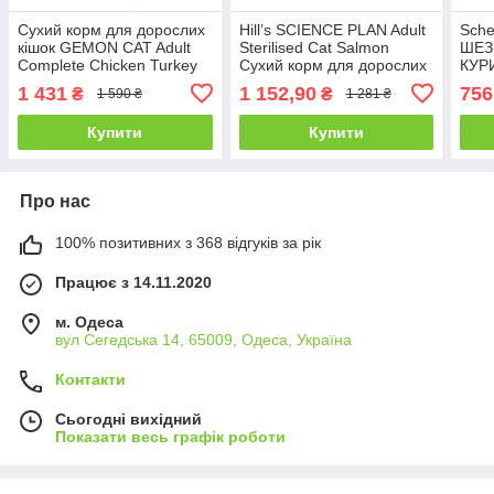
Сухий корм для дорослих
Hill’s SCIENCE PLAN Adult
Sche
кішок GEMON CAT Adult
Sterilised Cat Salmon
ШЕЗ
Complete Chicken Turkey
Сухий корм для дорослих
КУР
курка індичка - 7 кг
стерилізованих котів, з
моно
1 431
1 152,90
756
₴
₴
1 590 ₴
1 281 ₴
лососем - 1.5 кг
для 
Купити
Купити
Про нас
100% позитивних з 368 відгуків за рік
Працює з 14.11.2020
м. Одеса
вул Сегедська 14, 65009, Одеса, Україна
Контакти
Сьогодні вихідний
Показати весь графік роботи