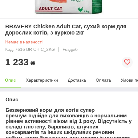
BRAVERY Chicken Adult Cat, сухий корм для
дорослих котів, з куркою 2кг
Немає в наявності
Код: 7616 BR CHIC_2KG
Роздріб
1 233
₴
Опис
Характеристики
Доставка
Оплата
Умови п
Опис
Беззерновий корм для котів супер
преміум
підійде для вихованців з нормальним
рівнем активності віком від 1 року. Відсутність у
складі глютену, барвників, штучних
консервантів та інших шкідливих речовин
робить корм безпечним для тварин із чутливим