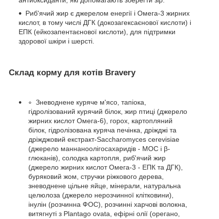
антиоксиданти, які допомагають зберегти зір.
Риб'ячий жир є джерелом енергії і Омега-3 жирних
кислот, в тому числі ДГК (докозагексаєнової кислоти) і
ЕПК (ейкозапентаєнової кислоти), для підтримки
здорової шкіри і шерсті.
Склад корму для котів Bravery
Зневоднене куряче м'ясо, тапіока,
гідролізований курячий білок, жир птиці (джерело
жирних кислот Омега-6), горох, картопляний
білок, гідролізована куряча печінка, дріжджі та
дріжджовий екстракт-Saccharomyces cerevisiae
(джерело маннаноолігосахаридів - МОС і β-
глюканів), солодка картопля, риб'ячий жир
(джерело жирних кислот Омега-3 - ЕПК та ДГК),
буряковий жом, стручки ріжкового дерева,
зневоднене цільне яйце, мінерали, натуральна
целюлоза (джерело нерозчинної клітковини),
інулін (розчинна ФОС), розчинні харчові волокна,
витягнуті з Plantago ovata, ефірні олії (орегано,