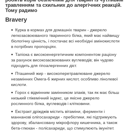
травленням та схильних до алергічних реакцій.
Тому радимо
Bravery
Курка в кормах для домашніх тварин - джерело
легкозасвоюваного тваринного білка, який має найвищу
біологічну цінність, і постачає всі необхідні амінокислоти
в потрібних пропорціях.
Тапіока є високоенергетичним компонентом раціону
за рахунок високозасвоюваних вуглеводів; він чудово
підходить для гіпоалергенних дієт.
Пташиний жир - високоперетравлюване джерело
незамінних Омега-6 жирних кислот, особливо лінолевої
кислоти.
Горох є відмінним замінником злаків, так як має більш
низький глікемічний індекс, це якісне джерело
рослинного білка, вуглеводів і клітковини.
Екстракт дріжджів містить вітаміни, ферменти і
маннанові олігосахариди - пребіотики, які підтримують
здорову, збалансовану мікрофлору кишечника, а також
бета-глюкан - полісахариди, що стимулюють імунітет.