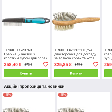
TRIXIE TX-23763
TRIXIE TX-23021 Щітка
TRIX
Гребінець частий з
двостороння для догляду
греб
коротким зубом для собак
за вовною собак та котів
зубц
і кішок 22 см
бамбук, 6х22см
258,40
325,85
259
₴
₴
272 ₴
343 ₴
Купити
Купити
Акційні пропозиції та новинки
–5%
–5%