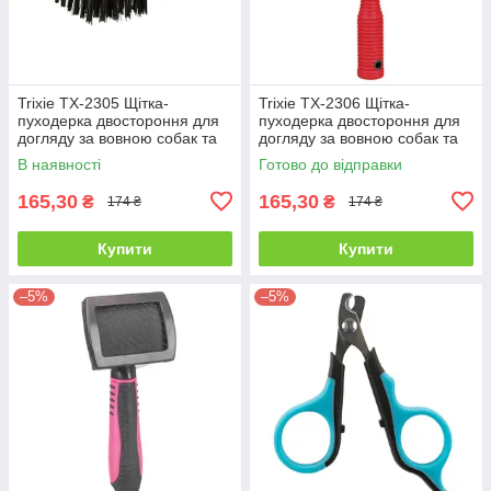
Trixie TX-2305 Щітка-
Trixie TX-2306 Щітка-
пуходерка двостороння для
пуходерка двостороння для
догляду за вовною собак та
догляду за вовною собак та
котів дерево, 18 х 10 см
котів пластик, 17 х 10 см
В наявності
Готово до відправки
165,30
165,30
₴
₴
174 ₴
174 ₴
Купити
Купити
–5%
–5%