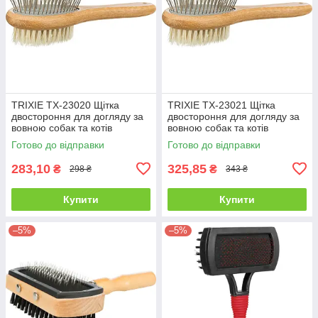
TRIXIE TX-23020 Щітка
TRIXIE TX-23021 Щітка
двостороння для догляду за
двостороння для догляду за
вовною собак та котів
вовною собак та котів
бамбук, 5х19см
бамбук, 6х22см
Готово до відправки
Готово до відправки
283,10
325,85
₴
₴
298 ₴
343 ₴
Купити
Купити
–5%
–5%