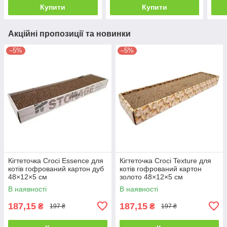
Купити
Купити
Акційні пропозиції та новинки
–5%
–5%
Кігтеточка Croci Essence для
Кігтеточка Croci Texture для
котів гофрований картон дуб
котів гофрований картон
48×12×5 см
золото 48×12×5 см
В наявності
В наявності
187,15
187,15
₴
₴
197 ₴
197 ₴