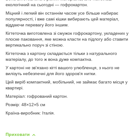
екологічний на сьогодні — гофрокартон.
Міцний і легкий він останнім часом усе більше набирає
популярності, і вже самі кішки вибирають цей матеріал,
віддаючи перевагу його іншим.
Кігтеточка виготовлена зі смужок гофрокартону, укладених у
плоске паковання, яке можна класти на підлогу або ставити
вертикально поруч зі стіною.
Кігтеточка з картону складається тільки з натурального
матеріалу, до того ж вона дуже компактна.
У картоні не зв'язано кігті вашого улюбленця, з нього не
вилізуть небезпечні для його здоров'я нитки.
Цей виріб компактний, мобільний, не займає багато місця у
квартирі.
Матеріал: гофрований картон.
Розмір: 48×12×5 см
Країна-виробник: Італія.
Приховати