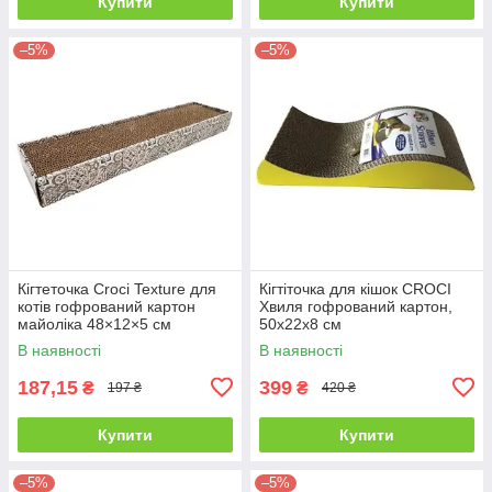
Купити
Купити
–5%
–5%
Кігтеточка Croci Texture для
Кігтіточка для кішок CROCI
котів гофрований картон
Хвиля гофрований картон,
майоліка 48×12×5 см
50x22x8 см
В наявності
В наявності
187,15
399
₴
₴
197 ₴
420 ₴
Купити
Купити
–5%
–5%