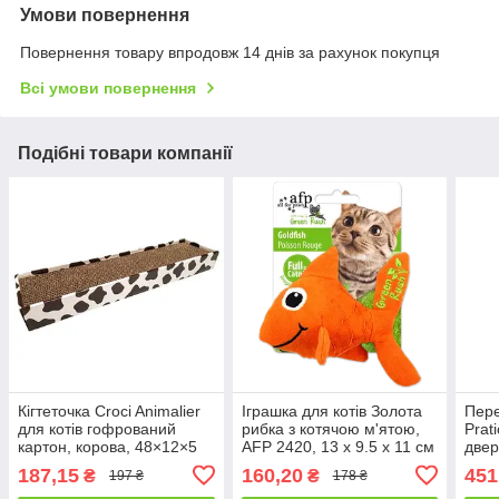
Умови повернення
Повернення товару впродовж 14 днів за рахунок покупця
Всі умови повернення
Подібні товари компанії
Кігтеточка Croci Animalier
Іграшка для котів Золота
Пер
для котів гофрований
рибка з котячою м'ятою,
Prat
картон, корова, 48×12×5
AFP 2420, 13 x 9.5 x 11 см
двер
см
соба
187,15
160,20
451
₴
₴
197 ₴
178 ₴
см д