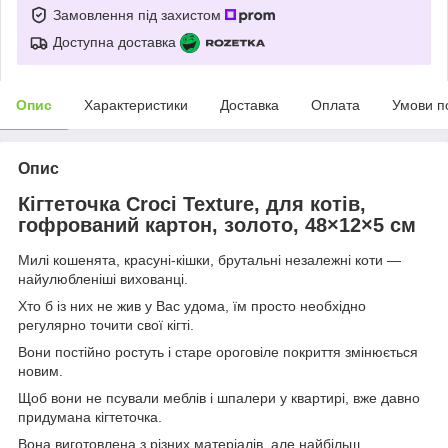
Замовлення під захистом
Доступна доставка
Опис
Характеристики
Доставка
Оплата
Умови п
Опис
Кігтеточка Croci Texture, для котів,
гофрований картон, золото, 48×12×5 см
Милі кошенята, красуні-кішки, брутальні незалежні коти —
найулюбленіші вихованці.
Хто б із них не жив у Вас удома, їм просто необхідно
регулярно точити свої кігті.
Вони постійно ростуть і старе ороговіле покриття змінюється
новим.
Щоб вони не псували меблів і шпалери у квартирі, вже давно
придумана кігтеточка.
Вона виготовлена з різних матеріалів, але найбільш