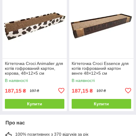
Кігтеточка Croci Animalier для
Кігтеточка Croci Essence для
котів гофрований картон,
котів гофрований картон
корова, 48×12×5 см
венге 48×12×5 см
В наявності
В наявності
187,15
187,15
₴
₴
197 ₴
197 ₴
Купити
Купити
Про нас
100% позитивних з 370 відгуків за рік