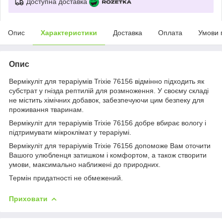
Доступна доставка
Опис
Характеристики
Доставка
Оплата
Умови 
Опис
Вермікуліт для тераріумів Trixie 76156 відмінно підходить як
субстрат у гнізда рептилій для розмноження. У своєму складі
не містить хімічних добавок, забезпечуючи цим безпеку для
проживання тваринам.
Вермікуліт для тераріумів Trixie 76156 добре вбирає вологу і
підтримувати мікроклімат у тераріумі.
Вермікуліт для тераріумів Trixie 76156 допоможе Вам оточити
Вашого улюбленця затишком і комфортом, а також створити
умови, максимально наближені до природних.
Термін придатності не обмежений.
Приховати