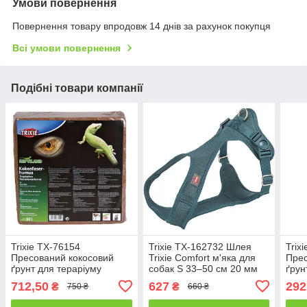
Умови повернення
Повернення товару впродовж 14 днів за рахунок покупця
Всі умови повернення
Подібні товари компанії
Trixie TX-76154
Trixie TX-162732 Шлея
Trix
Пресований кокосовий
Trixie Comfort м'яка для
Прес
ґрунт для тераріуму
собак S 33–50 см 20 мм
ґрун
дрібний - 60 л.
синьо-зелена
дріб
712,50
627
292
₴
₴
750 ₴
660 ₴