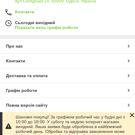
вул Сегедська 14, 65009, Одеса, Україна
Контакти
Сьогодні вихідний
Показати весь графік роботи
Про нас
Контакти
Доставка та оплата
Графік роботи
Повна версія сайту
Шановні покупці! За графіком робочий час у будні дні з
Сайт створено на маркетплейсі
Prom.ua
10:00 до 18:00. У суботу та неділю інтернет магазин
вихідний. Ваша заявка буде оброблена в найближчий
робочий день. Обробка та відправка замовлення може
Політика конфіденційності