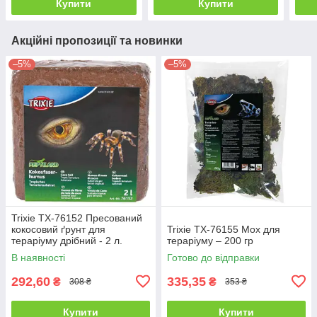
Купити
Купити
Акційні пропозиції та новинки
–5%
–5%
Trixie TX-76152 Пресований
кокосовий ґрунт для
Trixie TX-76155 Мох для
тераріуму дрібний - 2 л.
тераріуму – 200 гр
В наявності
Готово до відправки
292,60
335,35
₴
₴
308 ₴
353 ₴
Купити
Купити