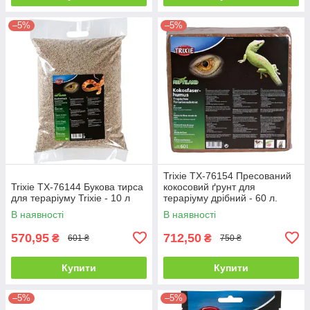
–5%
–5%
Trixie TX-76154 Пресований
Trixie TX-76144 Букова тирса
кокосовий ґрунт для
для тераріуму Trixie - 10 л
тераріуму дрібний - 60 л.
В наявності
В наявності
570,95
712,50
₴
₴
601 ₴
750 ₴
Купити
Купити
–5%
–5%