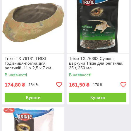
Trixie TX-76181 TRIXІ
Trixie TX-76392 Сушені
Годівниця-поїлка для
цвіркуни Trixie для рептилій,
рептилій, 11 x 2,5 x 7 см.
25 г, 250 мл
Прикраса: степова скеля
В наявності
В наявності
174,80
161,50
₴
₴
184 ₴
170 ₴
Купити
Купити
–5%