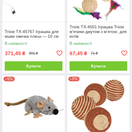
Trixie TX-4501 Іграшка Trixie
Trixie TX-45767 Іграшка для
м'ячики джутові з м'ятою, для
кішки овечка плюш — 10 см
котів
В наявності
В наявності
371,45
67,45
₴
₴
391 ₴
71 ₴
Купити
Купити
–5%
–5%