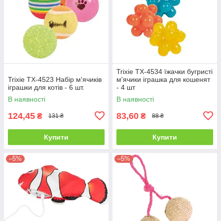
Trixie TX-4534 їжачки бугристі
Trixie TX-4523 Набір м'ячиків
м'ячики іграшка для кошенят
іграшки для котів - 6 шт.
- 4 шт
В наявності
В наявності
124,45
83,60
₴
₴
131 ₴
88 ₴
Купити
Купити
–5%
–5%