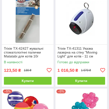
Trixie TX-42427 жувальні
Trixie TX-41311 Указка
стоматологічні палички
лазерна на стіну "Moving
Matatabi для котів 10г
Light" для котів - 11 см
В наявності
Готово до відправки
123,50
1 016,50
₴
₴
130 ₴
1 070 ₴
Купити
Купити
–5%
–5%