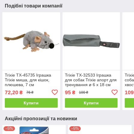
Подібні товари компанії
Trixie TX-45735 Іграшка
Trixie TX-32533 Іграшка
Trix
Trixie миша, для кішок,
для собак Trixie апорт для
соба
плюшева, 7 см
тренування ø 6 х 18 см
хвос
(поліестер) колір в
коль
72,20
95
109
₴
₴
76 ₴
100 ₴
асортименті
Купити
Купити
Акційні пропозиції та новинки
–5%
–5%