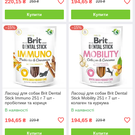
220,15
194,65
₴
₴
259 ₴
229 ₴
Купити
Купити
–15%
–15%
Ласощі для собак Brit Dental
Ласощі для собак Brit Dental
Stick Immuno 251 г 7 шт -
Stick Mobility 251 г 7 шт -
пробіотики та кориця
колаген та куркума
В наявності
В наявності
194,65
194,65
₴
₴
229 ₴
229 ₴
Купити
Купити