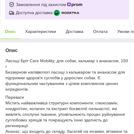
Замовлення під захистом
Доступна доставка
Опис
Характеристики
Доставка
Оплата
Умови п
Опис
Ласощі Бріт Care Mobility, для собак, кальмар з ананасом, 150
г
Беззернові напіввологі ласощі з кальмаром та ананасом для
підтримки здоров'я суглобів у дорослих собак. Є
функціональним частуванням з цілим комплексом цінних
інгредієнтів.
Переваги
Містить найважливіші структурні компоненти: глюкозамін,
хондроїтин, колаген та екстракт босвеллії пильчастої, які
живлять сполучні тканини, уповільнюють процес руйнування
суглобових хрящів та покращують їхню здатність до
регенерації.
Ананас, що входить до складу, багатий на ензими, вітаміни та