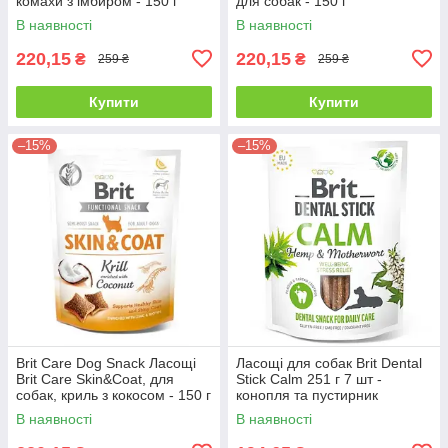
комахи з імбиром - 150 г
для собак - 150 г
В наявності
В наявності
220,15
220,15
₴
₴
259 ₴
259 ₴
Купити
Купити
–15%
–15%
Brit Care Dog Snack Ласощі
Ласощі для собак Brit Dental
Brit Care Skin&Coat, для
Stick Calm 251 г 7 шт -
собак, криль з кокосом - 150 г
конопля та пустирник
В наявності
В наявності