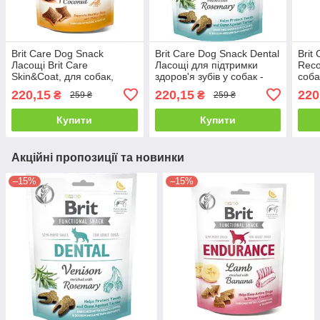
Brit Care Dog Snack
Brit Care Dog Snack Dental
Brit
Ласощі Brit Care
Ласощі для підтримки
Reco
Skin&Coat, для собак,
здоров'я зубів у собак -
соба
криль з кокосом - 150 г
150 г
220,15
220,15
220
₴
₴
259 ₴
259 ₴
Купити
Купити
Акційні пропозиції та новинки
–15%
–15%