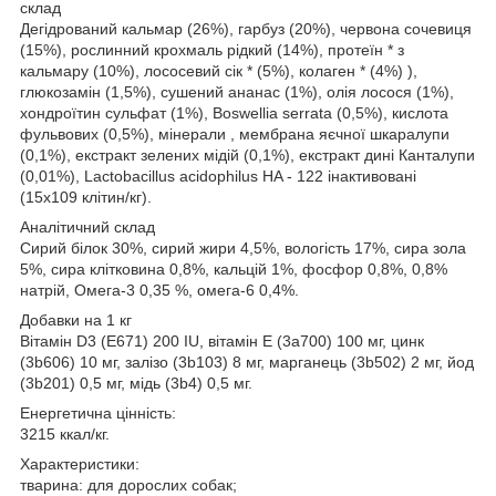
склад
Дегідрований кальмар (26%), гарбуз (20%), червона сочевиця
(15%), рослинний крохмаль рідкий (14%), протеїн * з
кальмару (10%), лососевий сік * (5%), колаген * (4%) ),
глюкозамін (1,5%), сушений ананас (1%), олія лосося (1%),
хондроїтин сульфат (1%), Boswellia serrata (0,5%), кислота
фульвових (0,5%), мінерали , мембрана яєчної шкаралупи
(0,1%), екстракт зелених мідій (0,1%), екстракт дині Канталупи
(0,01%), Lactobacillus acidophilus HA - 122 інактивовані
(15x109 клітин/кг).
Аналітичний склад
Сирий білок 30%, сирий жири 4,5%, вологість 17%, сира зола
5%, сира клітковина 0,8%, кальцій 1%, фосфор 0,8%, 0,8%
натрій, Омега-3 0,35 %, омега-6 0,4%.
Добавки на 1 кг
Вітамін D3 (E671) 200 IU, вітамін E (3a700) 100 мг, цинк
(3b606) 10 мг, залізо (3b103) 8 мг, марганець (3b502) 2 мг, йод
(3b201) 0,5 мг, мідь (3b4) 0,5 мг.
Енергетична цінність:
3215 ккал/кг.
Характеристики:
тварина: для дорослих собак;