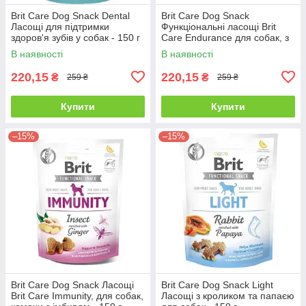
Brit Care Dog Snack Dental
Brit Care Dog Snack
Ласощі для підтримки
Функціональні ласощі Brit
здоров'я зубів у собак - 150 г
Care Endurance для собак, з
ягнятком та бананом - 150 г
В наявності
В наявності
220,15
220,15
₴
₴
259 ₴
259 ₴
Купити
Купити
–15%
–15%
Brit Care Dog Snack Ласощі
Brit Care Dog Snack Light
Brit Care Immunity, для собак,
Ласощі з кроликом та папаєю