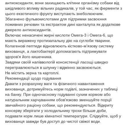
антиоксиданти, вони захищають клітини організму собаки від
шкідливого впливу вільних радикалів, у той час, як ферменти з
цього екзотичного фрукту виступають знеболюючим.
Збагачено фульвокислотами для підтримки засвоєння
поживних речовин та екстрактом дині канталупа як додаткове
джерело антиоксидантів.
Включає ненасичені жирні кислоти Омега-3 і Омега-6, що
мають виражену протизапальну дію на суглоби тварини.
Колагенові пептиди відновлюють кістково-м'язову систему
вихованця, а лактобактерії допомагають підтримувати
здоров'я його кишечника.
Завдяки своїй напіввологій консистенції ласощі швидко
перетравлюються в шлунку і відмінно засвоюються.
Не містить зерна та картоплі.
Рекомендації щодо годування
Давати з розрахунку ваги та фізичного навантаження
вихованця, дотримуйтесь норм годівлі, зазначених у таблиці
на банку. При одночасному годуванні сухим кормом або
натуральним харчуванням обов'язково зменшуйте порції
звичайного раціону собаки, що рекомендуються. Відкриту
консерву зберігати у холодильнику трохи більше доби,
подавати корм лише кімнатної температури. Слідкуйте, щоб у
вихованця завжди був доступ до чистої свіжої води.