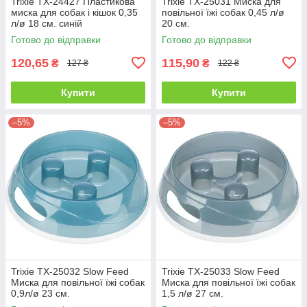
Trixie TX-24427 Пластикова
Trixie TX-25031 Миска для
миска для собак і кішок 0,35
повільної їжі собак 0,45 л/ø
л/ø 18 см. синій
20 см.
Готово до відправки
Готово до відправки
120,65
115,90
₴
₴
127 ₴
122 ₴
Купити
Купити
–5%
–5%
Trixie TX-25032 Slow Feed
Trixie TX-25033 Slow Feed
Миска для повільної їжі собак
Миска для повільної їжі собак
0,9л/ø 23 см.
1,5 л/ø 27 см.