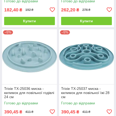
Готово до відправки
Готово до відправки
182,40
262,20
₴
₴
192 ₴
276 ₴
Купити
Купити
–5%
–5%
Trixie TX-25036 миска -
Trixie TX-25037 миска -
килимок для повільної годівлі
килимок для повільної їжі 28
24 см
см
Готово до відправки
Готово до відправки
390,45
390,45
₴
₴
411 ₴
411 ₴