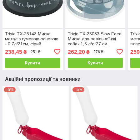
Trixie TX-25143 Миска
Trixie TX-25033 Slow Feed
Trix
метал з гумовою основою
Миска для повільної їжі
мета
- 0.7л/21см, сірий
собак 1,5 л/ø 27 см.
плас
для 
238,45
262,20
259
₴
₴
251 ₴
276 ₴
0.75
Купити
Купити
Акційні пропозиції та новинки
–5%
–5%