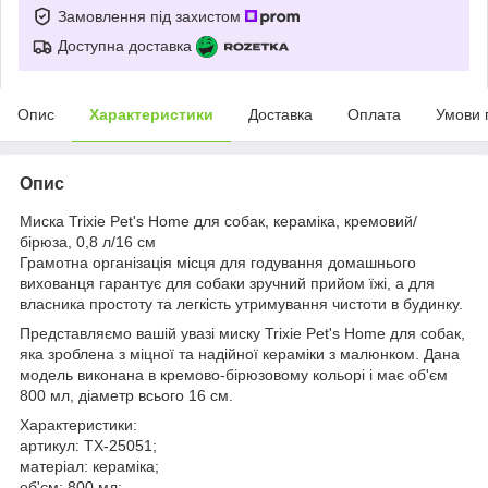
Замовлення під захистом
Доступна доставка
Опис
Характеристики
Доставка
Оплата
Умови 
Опис
Миска Trixie Pet's Home для собак, кераміка, кремовий/
бірюза, 0,8 л/16 см
Грамотна організація місця для годування домашнього
вихованця гарантує для собаки зручний прийом їжі, а для
власника простоту та легкість утримування чистоти в будинку.
Представляємо вашій увазі миску Trixie Pet's Home для собак,
яка зроблена з міцної та надійної кераміки з малюнком. Дана
модель виконана в кремово-бірюзовому кольорі і має об'єм
800 мл, діаметр всього 16 см.
Характеристики:
артикул: TX-25051;
матеріал: кераміка;
об'єм: 800 мл;