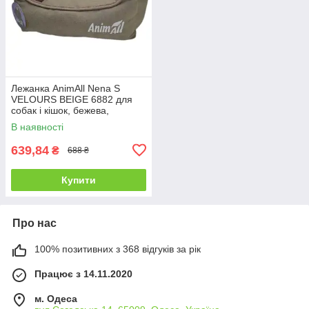
Лежанка AnimAll Nena S
VELOURS BEIGE 6882 для
собак і кішок, бежева,
45×35×16 см
В наявності
639,84
₴
688 ₴
Купити
Про нас
100% позитивних з 368 відгуків за рік
Працює з 14.11.2020
м. Одеса