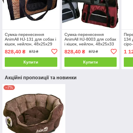
Сумка-перенесення
Сумка-перенесення
Пере
AnimAll HJ-131 для собак і
AnimAll HJ-8003 для собак
134 
кішок, нейлон, 48х25х29
і кішок, нейлон, 48х25х33
сіро
см
см Колір в асортименті
58×
828,40
828,40
1 1
₴
₴
872 ₴
872 ₴
Купити
Купити
Акційні пропозиції та новинки
–7%