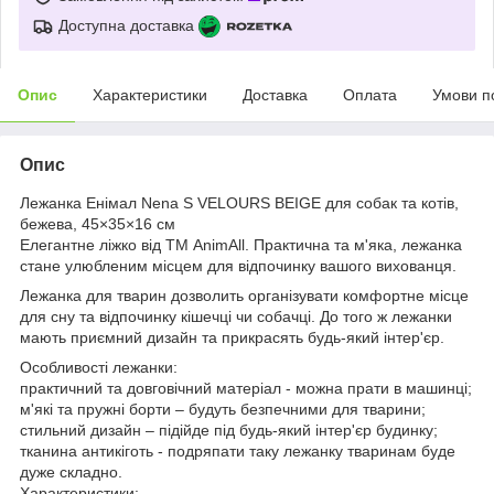
Доступна доставка
Опис
Характеристики
Доставка
Оплата
Умови п
Опис
Лежанка Енімал Nena S VELOURS BEIGE для собак та котів,
бежева, 45×35×16 см
Елегантне ліжко від ТМ AnimAll. Практична та м'яка, лежанка
стане улюбленим місцем для відпочинку вашого вихованця.
Лежанка для тварин дозволить організувати комфортне місце
для сну та відпочинку кішечці чи собачці. До того ж лежанки
мають приємний дизайн та прикрасять будь-який інтер'єр.
Особливості лежанки:
практичний та довговічний матеріал - можна прати в машинці;
м'які та пружні борти – будуть безпечними для тварини;
стильний дизайн – підійде під будь-який інтер'єр будинку;
тканина антикіготь - подряпати таку лежанку тваринам буде
дуже складно.
Характеристики: