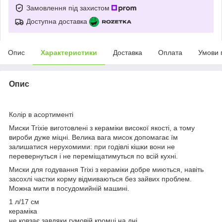
Замовлення під захистом
Доступна доставка
Опис
Характеристики
Доставка
Оплата
Умови 
Опис
Колір в асортименті
Миски Trixiе виготовлені з кераміки високої якості, а тому
вироби дуже міцні. Велика вага мисок допомагає їм
залишатися нерухомими: при годівлі кішки вони не
перевернуться і не переміщатимуться по всій кухні.
Миски для годування Trixi з кераміки добре миються, навіть
засохлі частки корму відмиваються без зайвих проблем.
Можна мити в посудомийній машині.
1 л/17 см
кераміка
не ковзає завдяки гумовій кромці на дні