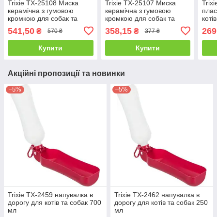
Trixie TX-25108 Миска
Trixie TX-25107 Миска
Trix
керамічна з гумовою
керамічна з гумовою
плас
кромкою для собак та
кромкою для собак та
коті
котів 1 л, 17 см колір в
котів 0.6 л, 14 см колір в
колі
541,50
358,15
269
₴
₴
570 ₴
377 ₴
асортименті
асортименті
Купити
Купити
Акційні пропозиції та новинки
–5%
–5%
Trixie TX-2459 напувалка в
Trixie TX-2462 напувалка в
дорогу для котів та собак 700
дорогу для котів та собак 250
мл
мл