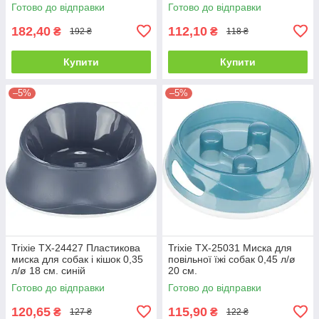
Готово до відправки
Готово до відправки
182,40
112,10
₴
₴
192 ₴
118 ₴
Купити
Купити
–5%
–5%
Trixie TX-24427 Пластикова
Trixie TX-25031 Миска для
миска для собак і кішок 0,35
повільної їжі собак 0,45 л/ø
л/ø 18 см. синій
20 см.
Готово до відправки
Готово до відправки
120,65
115,90
₴
₴
127 ₴
122 ₴