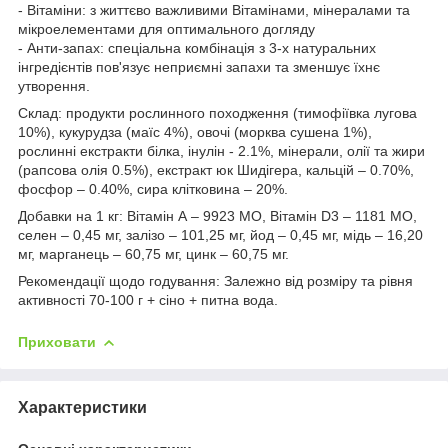
- Вітаміни: з життєво важливими Вітамінами, мінералами та
мікроелементами для оптимального догляду
- Анти-запах: спеціальна комбінація з 3-х натуральних
інгредієнтів пов'язує неприємні запахи та зменшує їхнє
утворення.
Склад: продукти рослинного походження (тимофіївка лугова
10%), кукурудза (маїс 4%), овочі (морква сушена 1%),
рослинні екстракти білка, інулін - 2.1%, мінерали, олії та жири
(рапсова олія 0.5%), екстракт юк Шидігера, кальцій – 0.70%,
фосфор – 0.40%, сира клітковина – 20%.
Добавки на 1 кг: Вітамін А – 9923 МО, Вітамін D3 – 1181 МО,
селен – 0,45 мг, залізо – 101,25 мг, йод – 0,45 мг, мідь – 16,20
мг, марганець – 60,75 мг, цинк – 60,75 мг.
Рекомендації щодо годування: Залежно від розміру та рівня
активності 70-100 г + сіно + питна вода.
Приховати
Характеристики