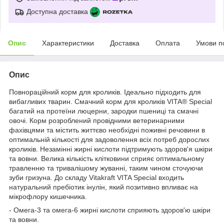
Доступна доставка
Опис
Характеристики
Доставка
Оплата
Умови п
Опис
Повнораційний корм для кроликів. Ідеально підходить для
вибагливих тварин. Смачний корм для кроликів VITA® Special
багатий на протеїни люцерни, зародки пшениці та смачні
овочі. Корм розроблений провідними ветеринарними
фахівцями та містить життєво необхідні поживні речовини в
оптимальній кількості для задоволення всіх потреб дорослих
кроликів. Незамінні жирні кислоти підтримують здоров'я шкіри
та вовни. Велика кількість клітковини сприяє оптимальному
травленню та тривалішому жуванні, таким чином сточуючи
зуби гризуна. До складу Vitakraft VITA Special входить
натуральний пребіотик інулін, який позитивно впливає на
мікрофлору кишечника.
- Омега-3 та омега-6 жирні кислоти сприяють здоров'ю шкіри
та вовни.