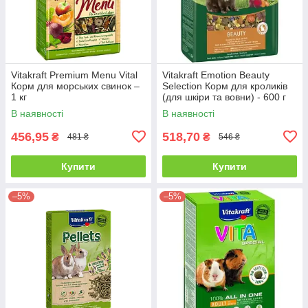
Vitakraft Premium Menu Vital
Vitakraft Emotion Beauty
Корм для морських свинок –
Selection Корм для кроликів
1 кг
(для шкіри та вовни) - 600 г
В наявності
В наявності
456,95
518,70
₴
₴
481 ₴
546 ₴
Купити
Купити
–5%
–5%