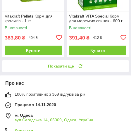
Vitakraft Pellets Корм для
Vitakraft VITA Special Корм
кроликів - 1 кг
для морських свинок - 600 г
В наявності
В наявності
383,80
391,40
₴
₴
404 ₴
412 ₴
Купити
Купити
Показати ще
Про нас
100% позитивних з 369 відгуків за рік
Працює з 14.11.2020
м. Одеса
вул Сегедська 14, 65009, Одеса, Україна
Контакти