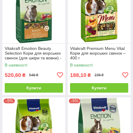
Vitakraft Emotion Beauty
Vitakraft Premium Menu Vital
Selection Корм для морських
Корм для морських свинок –
свинок (для шкіри та вовни) -
400 г
600 г
В наявності
В наявності
520,60
188,10
₴
₴
548 ₴
198 ₴
Купити
Купити
–5%
–5%