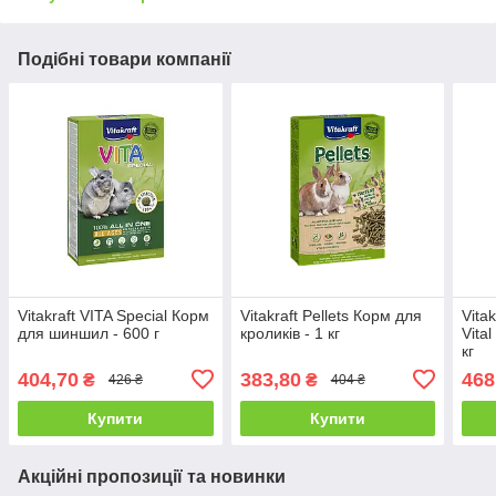
Подібні товари компанії
Vitakraft VITA Special Корм
Vitakraft Pellets Корм для
Vita
для шиншил - 600 г
кроликів - 1 кг
Vita
кг
404,70
383,80
468
₴
₴
426 ₴
404 ₴
Купити
Купити
Акційні пропозиції та новинки