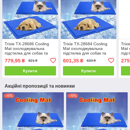
Trixie TX-28686 Cooling
Trixie TX-28684 Cooling
Trix
Mat охолоджувальна
Mat охолоджувальна
Mat 
підстилка для собак та
підстилка для собак та
підс
котів 90х50см
котів 65*50 см
коті
779,95
601,35
275
₴
₴
821 ₴
633 ₴
Купити
Купити
Акційні пропозиції та новинки
–5%
–5%