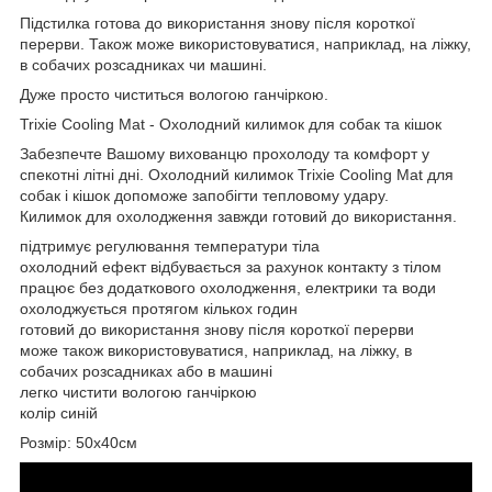
Підстилка готова до використання знову після короткої
перерви. Також може використовуватися, наприклад, на ліжку,
в собачих розсадниках чи машині.
Дуже просто чиститься вологою ганчіркою.
Trixie Cooling Mat - Охолодний килимок для собак та кішок
Забезпечте Вашому вихованцю прохолоду та комфорт у
спекотні літні дні. Охолодний килимок Trixie Cooling Mat для
собак і кішок допоможе запобігти тепловому удару.
Килимок для охолодження завжди готовий до використання.
підтримує регулювання температури тіла
охолодний ефект відбувається за рахунок контакту з тілом
працює без додаткового охолодження, електрики та води
охолоджується протягом кількох годин
готовий до використання знову після короткої перерви
може також використовуватися, наприклад, на ліжку, в
собачих розсадниках або в машині
легко чистити вологою ганчіркою
колір синій
Розмір: 50х40см