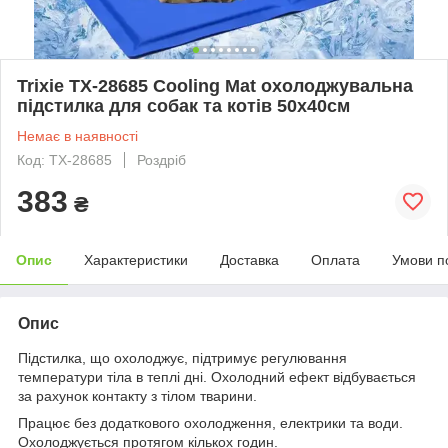
Trixie TX-28685 Cooling Mat охолоджувальна
підстилка для собак та котів 50х40см
Немає в наявності
Код: TX-28685
Роздріб
383
₴
Опис
Характеристики
Доставка
Оплата
Умови п
Опис
Підстилка, що охолоджує, підтримує регулювання
температури тіла в теплі дні. Охолодний ефект відбувається
за рахунок контакту з тілом тварини.
Працює без додаткового охолодження, електрики та води.
Охолоджується протягом кількох годин.