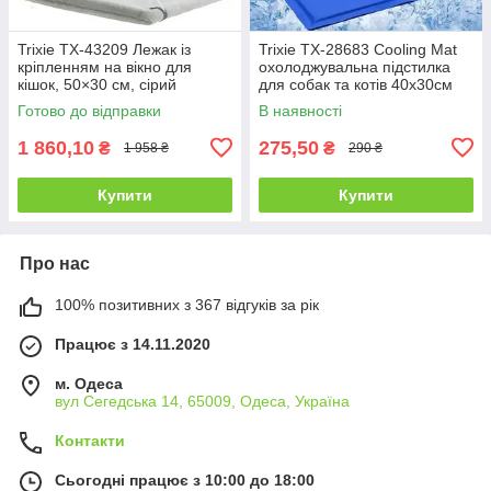
Trixie TX-43209 Лежак із
Trixie TX-28683 Cooling Mat
кріпленням на вікно для
охолоджувальна підстилка
кішок, 50×30 см, сірий
для собак та котів 40х30см
Готово до відправки
В наявності
1 860,10
275,50
₴
₴
1 958 ₴
290 ₴
Купити
Купити
Про нас
100% позитивних з 367 відгуків за рік
Працює з 14.11.2020
м. Одеса
вул Сегедська 14, 65009, Одеса, Україна
Контакти
Сьогодні працює з 10:00 до 18:00