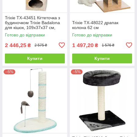
Trixie TX-43451 Кігтеточка з
будиночком Trixie Badalona
Trixie TX-48022 драпак
для кішок, 109х37х37 см,
колона 62 см
бежева
Готово до відправки
Готово до відправки
2 446,25
1 497,20
₴
₴
2 575 ₴
1 576 ₴
Купити
Купити
–5%
–5%