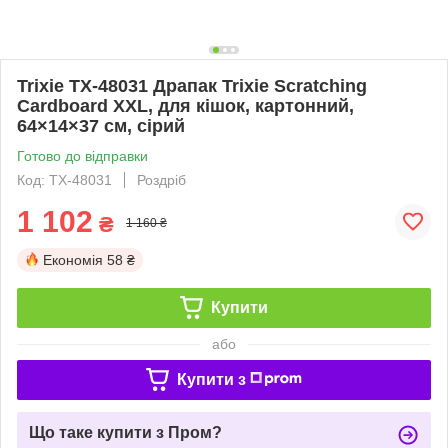
Trixie TX-48031 Драпак Trixie Scratching
Cardboard XXL, для кішок, картонний,
64×14×37 см, сірий
Готово до відправки
Код: TX-48031
Роздріб
1 102
₴
1 160 ₴
Економія
58 ₴
Купити
або
Купити з
Що таке купити з Пром?