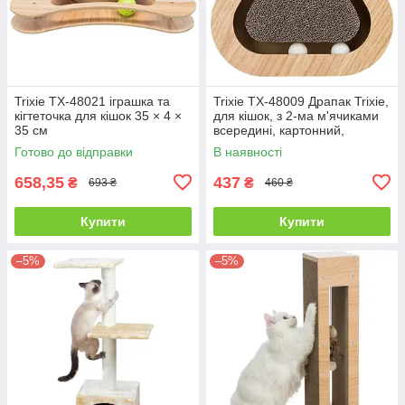
Trixie TX-48021 іграшка та
Trixie TX-48009 Драпак Trixie,
кігтеточка для кішок 35 × 4 ×
для кішок, з 2-ма м'ячиками
35 см
всередині, картонний,
36×5×36 см
Готово до відправки
В наявності
658,35
437
₴
₴
693 ₴
460 ₴
Купити
Купити
–5%
–5%