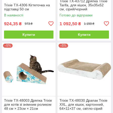
Trixie TX-43712 Дряпка Trixie
Trixie TX-4306 Кігтеточка на
Tarifa, для кішок, 35х35х52
підставці 50 см
см, сірий/чорний
В наявності
Готово до відправки
924,35
1 092,50
₴
₴
973 ₴
1 150 ₴
Купити
Купити
–5%
–5%
Trixie TX-48003 Дряпка Trixie
Trixie TX-48030 Драпак Trixie
для котів зі знімним роликом
XXL, для кішок, картонний,
48 см × 23см × 21см
64×11×37 см, світло-сірий
бірюзовий з коричневим