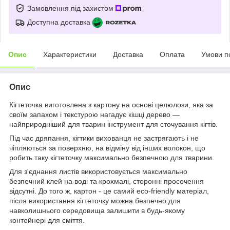
Замовлення під захистом
Доступна доставка
Опис
Характеристики
Доставка
Оплата
Умови п
Опис
Кігтеточка виготовлена з картону на основі целюлози, яка за
своїм запахом і текстурою нагадує кішці дерево —
найприродніший для тварин інструмент для сточування кігтів.
Під час дряпання, кігтики вихованця не застрягають і не
чіпляються за поверхню, на відміну від інших волокон, що
робить таку кігтеточку максимально безпечною для тварини.
Для з'єднання листів використовується максимально
безпечний клей на воді та крохмалі, сторонні просочення
відсутні. До того ж, картон - це самий eco-friendly матеріал,
після використання кігтеточку можна безпечно для
навколишнього середовища залишити в будь-якому
контейнері для сміття.