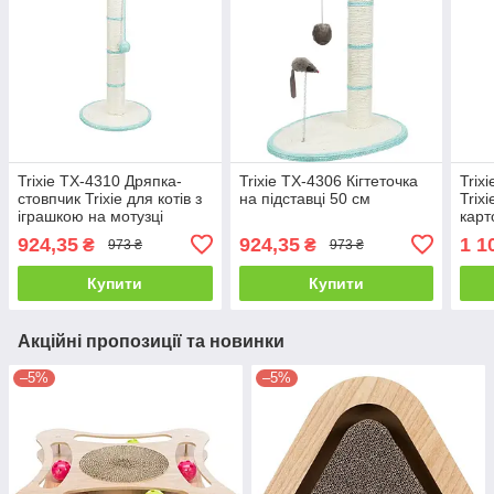
Trixie TX-4310 Дряпка-
Trixie TX-4306 Кігтеточка
Trix
стовпчик Trixie для котів з
на підставці 50 см
Trix
іграшкою на мотузці
карт
сизаль 35х62 см
пісо
924,35
924,35
1 1
₴
₴
973 ₴
973 ₴
Купити
Купити
Акційні пропозиції та новинки
–5%
–5%