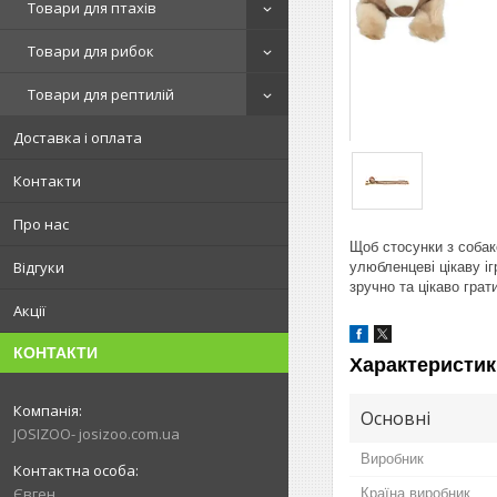
Товари для птахів
Товари для рибок
Товари для рептилій
Доставка і оплата
Контакти
Про нас
Щоб стосунки з собак
Відгуки
улюбленцеві цікаву і
зручно та цікаво грати
Акції
КОНТАКТИ
Характеристик
Основні
JOSIZOO- josizoo.com.ua
Виробник
Євген
Країна виробник