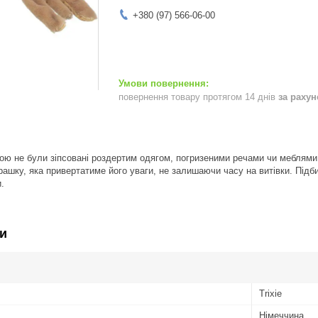
+380 (97) 566-06-00
повернення товару протягом 14 днів
за раху
ою не були зіпсовані роздертим одягом, погризеними речами чи меблями
грашку, яка привертатиме його уваги, не залишаючи часу на витівки. Підб
.
и
Trixie
Німеччина