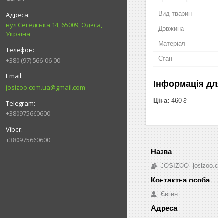
Вид тварин
вул Сегедська 14, 65009, Одеса,
Довжина
Україна
Матеріал
Стан
+380 (97) 566-06-00
Інформація дл
josizoo.com.ua@gmail.com
Ціна:
460 ₴
+380975660600
+380975660600
JOSIZOO- josizoo.
Євген