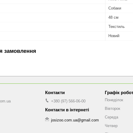
Собаки
48 см
Текстиль
Новий
я замовлення
Графік робо
Понеділок
com.ua
+380 (97) 566-06-00
Вівторок
Середа
josizoo.com.ua@gmail.com
Четвер