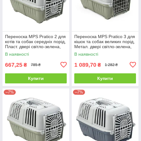
Переноска MPS Pratico 2 для
Переноска MPS Pratico 3 для
котів та собак середніх порід,
кішок та собак великих порід,
Пласт. двері світло-зелена,
Метал. двері світло-зелена,
55×36×36 см, до 18 кг
60×40×38 см, до 24 кг
В наявності
В наявності
667,25
1 089,70
₴
₴
785 ₴
1 282 ₴
Купити
Купити
–7%
–7%