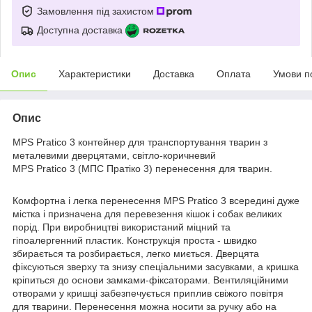
Замовлення під захистом
Доступна доставка
Опис
Характеристики
Доставка
Оплата
Умови п
Опис
MPS Pratico 3 контейнер для транспортування тварин з
металевими дверцятами, світло-коричневий
MPS Pratico 3 (МПС Пратіко 3) перенесення для тварин.
Комфортна і легка перенесення MPS Pratico 3 всередині дуже
містка і призначена для перевезення кішок і собак великих
порід. При виробництві використаний міцний та
гіпоалергенний пластик. Конструкція проста - швидко
збирається та розбирається, легко миється. Дверцята
фіксуються зверху та знизу спеціальними засувками, а кришка
кріпиться до основи замками-фіксаторами. Вентиляційними
отворами у кришці забезпечується приплив свіжого повітря
для тварини. Перенесення можна носити за ручку або на