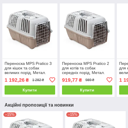
Переноска MPS Pratico 3
Переноска MPS Pratico 2
Пере
для кішок та собак
для котів та собак
для 
великих порід, Метал.
середніх порід, Метал.
вели
двері світло-коричневі,
двері світло коричневий,
двер
1 192,26
919,77
1 1
₴
₴
1 282 ₴
989 ₴
60×40×38 см, до 24 кг
55×36×36 см, до 18 кг
60×4
Купити
Купити
Акційні пропозиції та новинки
–15%
–15%