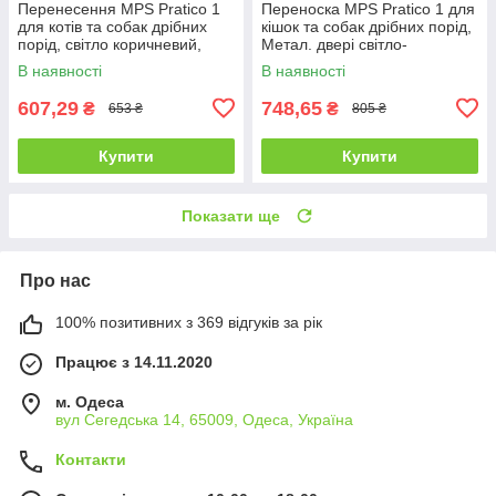
Перенесення MPS Pratico 1
Переноска MPS Pratico 1 для
для котів та собак дрібних
кішок та собак дрібних порід,
порід, світло коричневий,
Метал. двері світло-
48×31.5×33 см
коричневі, 48×31.5×33 см
В наявності
В наявності
607,29
748,65
₴
₴
653 ₴
805 ₴
Купити
Купити
Показати ще
Про нас
100% позитивних з 369 відгуків за рік
Працює з 14.11.2020
м. Одеса
вул Сегедська 14, 65009, Одеса, Україна
Контакти