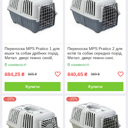
Переноска MPS Pratico 1 для
Переноска MPS Pratico 2 для
кішок та собак дрібних порід,
котів та собак середніх порід,
Метал. двері темно синій,
Метал. двері темно-сині,
48×31.5×33 см
55×36×36 см, до 18 кг
В наявності
В наявності
684,25
840,65
₴
₴
805 ₴
989 ₴
Купити
Купити
–15%
–15%