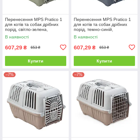
Перенесення MPS Pratico 1
Перенесення MPS Pratico 1
для котів та собак дрібних
для котів та собак дрібних
порід, світло-зелена,
порід, темно-синій,
48×31.5×33 см
48×31.5×33 см
В наявності
В наявності
607,29
607,29
₴
₴
653 ₴
653 ₴
Купити
Купити
–7%
–7%