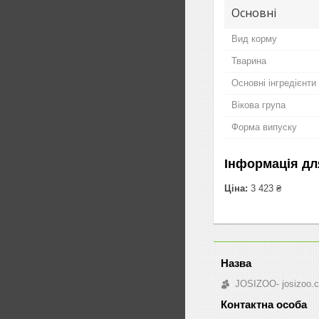
Основні
Вид корму
Тварина
Основні інгредієнти
Вікова група
Форма випуску
Інформація дл
Ціна:
3 423 ₴
JOSIZOO- josizoo.