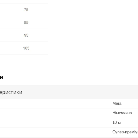
и
теристики
Mera
Німеччина
10 кг
Супер-премі