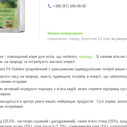
+380 (97) 566-06-00
повернення товару протягом 14 днів
за раху
oor - повноцінний корм для котів, що люблять
природу
. Зі свіжим м'ясом п
с на природі та потребують високої енергії.
st Fit Outdoor розроблений з урахуванням індивідуальних потреб вашої к
 багато часу на природі, мають підвищену потребу в енергії, що забезпеч
совими ягодами.
як активний інгредієнт порошку з м’яса мідій, може сприяти підтримці су
нирках.
находиться в центрі уваги наших найкращих продуктів. Сухі корма, воло
ими потребами.
иці (25,5%, частково сушений і дегідрований), свіже м’ясо птиці (15%), ку
асіння льону (2%), олія лосося (1,5%), соняшникова олія (1%), гідроліза