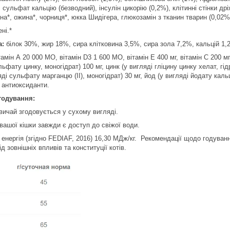
сульфат кальцію (безводний), інсулін цикорію (0,2%), клітинні стінки др
ина*, ожина*, чорниця*, юкка Шидігера, глюкозамін з тканин тварин (0,02
ені.*
а:
білок 30%, жир 18%, сира клітковина 3,5%, сира зола 7,2%, кальцій 1
амін А 20 000 МО, вітамін D3 1 600 МО, вітамін Е 400 мг, вітамін С 200 мг
льфату цинку, моногідрат) 100 мг, цинк (у вигляді гліцину цинку хелат, гідр
яді сульфату марганцю (II), моногідрат) 30 мг, йод (у вигляді йодату кальц
: антиоксиданти.
годування:
вичай згодовується у сухому вигляді.
вашої кішки завжди є доступ до свіжої води.
а енергія (згідно FEDIAF, 2016) 16,30 МДж/кг. Рекомендації щодо годуванн
д зовнішніх впливів та конституції котів.