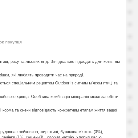
нок покупця
тиці, рису та лісових ягід. Він ідеально підходить для котів, які
ішки, які люблять проводити час на природі.
ується спеціальним рецептом Outdoor із ситним м’ясом птиці та
глобового хряща. Особлива комбінація мінералів може запобігти
гі корма та снеки відповідають конкретним етапам життя вашої
курудзяна клейковина, жир птиці, бурякова м’якоть (3%),
т печінки (1%, сушений), хлорид натрію, хлорид калію,