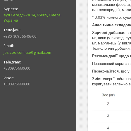
монокальцію фосфат, 
олігосахаридів), мал
вул Сегедська 14, 65009, Одеса,
* 0,03% кожного, суш
Україна
Аналітична складов
Харчові добавки:
віт
+380 (97) 566-06-00
мг, цинк (у вигляді су
мг, марганець (у вигл
Технологічні добавки
josizoo.com.ua@gmail.com
Рекомендації щодо 
Повноцінний корм заз
+380975660600
Переконайтеся, що у 
Зміст енергії: обмінн
+380975660600
коригувати залежно ві