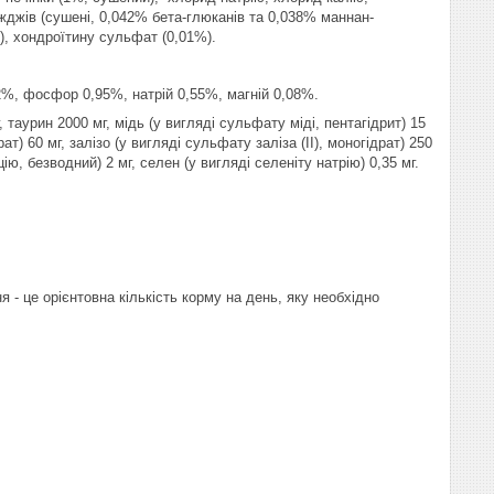
іжджів (сушені, 0,042% бета-глюканів та 0,038% маннан-
%), хондроїтину сульфат (0,01%).
,2%, фосфор 0,95%, натрій 0,55%, магній 0,08%.
, таурин 2000 мг, мідь (у вигляді сульфату міді, пентагідрит) 15
ат) 60 мг, залізо (у вигляді сульфату заліза (II), моногідрат) 250
ію, безводний) 2 мг, селен (у вигляді селеніту натрію) 0,35 мг.
я - це орієнтовна кількість корму на день, яку необхідно