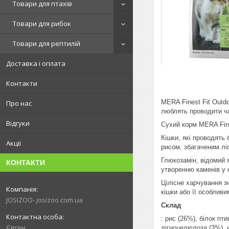
Товари для птахів
Товари для рибок
Товари для рептилій
Доставка і оплата
Контакти
MERA Finest Fit Outd
Про нас
люблять проводити ча
Відгуки
Сухий корм MERA Fine
Кішки, які проводять
Акції
рисом, збагаченим лі
Глюкозамін, відомий 
КОНТАКТИ
утворенню каменів у 
Цілісне харчування з
кішки або її особлив
JOSIZOO- josizoo.com.ua
Склад
: рис (26%), білок пт
Євген
лігноцелюлоза (3%), н