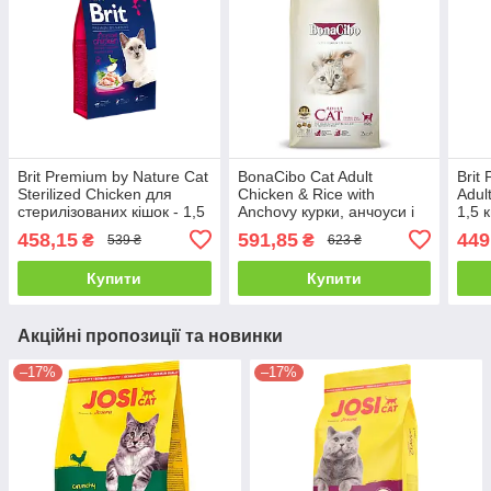
Brit Premium by Nature Cat
BonaCibo Cat Adult
Brit
Sterilized Chicken для
Chicken & Rice with
Adul
стерилізованих кішок - 1,5
Anchovy курки, анчоуси і
1,5 к
кг
рису для дорослих кішок -
458,15
591,85
449
₴
₴
539 ₴
623 ₴
2 кг
Купити
Купити
Акційні пропозиції та новинки
–17%
–17%