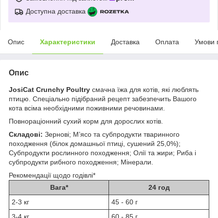
Доступна доставка
Опис
Характеристики
Доставка
Оплата
Умови 
Опис
JosiCat Crunchy Poultry
смачна їжа для котів, які люблять
птицю. Спеціально підібраний рецепт забезпечить Вашого
кота всіма необхідними поживними речовинами.
Повнораціонний сухий корм для дорослих котів.
Складові:
Зернові; М’ясо та субпродукти тваринного
походження (білок домашньої птиці, сушений 25,0%);
Субпродукти рослинного походження; Олії та жири; Риба і
субпродукти рибного походження; Мінерали.
Рекомендації щодо годівлі*
Вага*
24 год
2-3 кг
45 - 60 г
3-4 кг
60 - 85 г