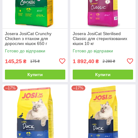
Josera JosiCat Crunchy
Josera JosiCat Sterilised
Chicken з птахом для
Classic для стерилізованих
дорослих кішок 650 г
кішок 10 кг
Готово до відправки
Готово до відправки
145,25
1 892,40
₴
₴
175 ₴
2 280 ₴
Купити
Купити
–17%
–17%