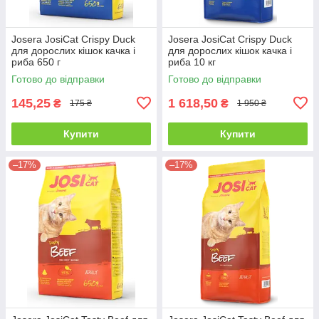
Josera JosiCat Crispy Duck
Josera JosiCat Crispy Duck
для дорослих кішок качка і
для дорослих кішок качка і
риба 650 г
риба 10 кг
Готово до відправки
Готово до відправки
145,25
1 618,50
₴
₴
175 ₴
1 950 ₴
Купити
Купити
–17%
–17%