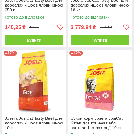
Josera JosiCat Tasty Beef для
Josera JosiCat Tasty Beef для
дорослих кішок з яловичиною
дорослих кішок з яловичиною
650 г
18 кг
Готово до відправки
Готово до відправки
145,25
2 778,84
₴
₴
175 ₴
3 348 ₴
Купити
Купити
–17%
–17%
Josera JosiCat Tasty Beef для
Сухий корм Josera JosiCat
дорослих кішок з яловичиною
Kitten для кошенят або
10 кг
вагітності та лактації 10 кг