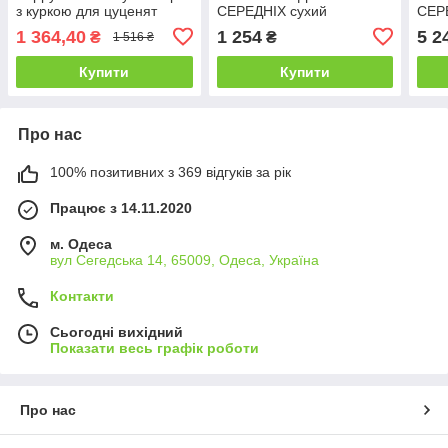
з куркою для цуценят
СЕРЕДНІХ сухий
СЕР
середніх та великих порід,
суперпреміум корм для
супе
1 364,40
1 254
5 2
₴
₴
1 516 ₴
3 кг
собак середніх порід 2.5 кг
соба
кг
Купити
Купити
Про нас
100% позитивних з 369 відгуків за рік
Працює з 14.11.2020
м. Одеса
вул Сегедська 14, 65009, Одеса, Україна
Контакти
Сьогодні вихідний
Показати весь графік роботи
Про нас