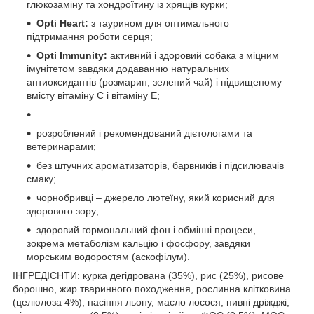
глюкозаміну та хондроїтину із хрящів курки;
Opti Heart:
з таурином для оптимального
підтримання роботи серця;
Opti Immunity:
активний і здоровий собака з міцним
імунітетом завдяки додаванню натуральних
антиоксидантів (розмарин, зелений чай) і підвищеному
вмісту вітаміну С і вітаміну Е;
розроблений і рекомендований дієтологами та
ветеринарами;
без штучних ароматизаторів, барвників і підсилювачів
смаку;
чорнобривці – джерело лютеїну, який корисний для
здорового зору;
здоровий гормональний фон і обмінні процеси,
зокрема метаболізм кальцію і фосфору, завдяки
морським водоростям (аскофілум).
ІНГРЕДІЄНТИ: курка дегідрована (35%), рис (25%), рисове
борошно, жир тваринного походження, рослинна клітковина
(целюлоза 4%), насіння льону, масло лосося, пивні дріжджі,