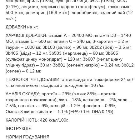
мінерали, криль (0.5%), сухі цільні яйця, ФОС (0.5%), МОС
(0.1%), лецитин, морські водорості (аскофіллум), глюкозамін
500 мг/кг, розмарин (16.8 мг/кг), чорнобривці, зелений чай (12
мг/кг).
ДОБАВКИ на кг:
ХАРЧОВІ ДОБАВКИ: вітамін А – 26400 МО, вітамін D3 – 1440
МО, вітамін Е – 600 мг, вітамін С – 240 мг, β-каротин – 1.2 мг,
таурин – 1000 мг, 3b103 (залізо) – 90 мг, 3b202 (йод) – 3.5 мг,
3b405 (мідь) – 12 мг, 3b503 (марганець) – 60 мг, 3b605
(сульфат цинку моногідрат) – 120 мг, 3b607 (хелат цинку
гліцину гідрат) – 30 мг, 3b801 (селеніт натрію) – 0.24 мг, 3b812
(селен) – 0.12 мг.
ТЕХНОЛОГІЧНІ ДОБАВКИ: антиоксиданти: токофероли 24 мг/
кг, клиноптилоліт осадового походження: 10 г/кг.
АНАЛІЗ СКЛАДУ: протеїн – 29% (з яких 85% – протеїн
тваринного походження), жир – 18%, клітковина – 2%, зола –
7.5%, вологість – 9%, кальцій – 1.2%, фосфор – 0.9%,
Омега-3 жирні кислоти – 1.1% (EPA 0.1%, DHA 0.1%).
КАЛОРІЙНІСТЬ: 420 ккал/100г.
ІНСТРУКЦІЯ:
НОРМИ ГОДУВАННЯ