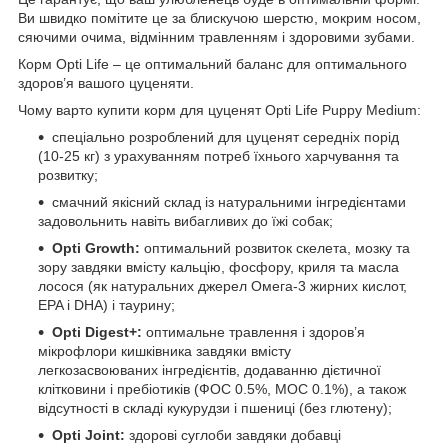
Ви швидко помітите це за блискучою шерстю, мокрим носом,
сяючими очима, відмінним травленням і здоровими зубами.
Корм Opti Life – це оптимальний баланс для оптимального
здоров’я вашого цуценяти.
Чому варто купити корм для цуценят Opti Life Puppy Medium:
спеціально розроблений для цуценят середніх порід
(10-25 кг) з урахуванням потреб їхнього харчування та
розвитку;
смачний якісний склад із натуральними інгредієнтами
задовольнить навіть вибагливих до їжі собак;
Opti Growth:
оптимальний розвиток скелета, мозку та
зору завдяки вмісту кальцію, фосфору, криля та масла
лосося (як натуральних джерел Омега-3 жирних кислот,
EPA і DHA) і таурину;
Opti Digest+:
оптимальне травлення і здоров’я
мікрофлори кишківника завдяки вмісту
легкозасвоюваних інгредієнтів, додаванню дієтичної
клітковини і пребіотиків (ФОС 0.5%, МОС 0.1%), а також
відсутності в складі кукурудзи і пшениці (без глютену);
Opti Joint:
здорові суглоби завдяки добавці