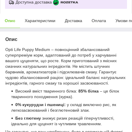
Доступна доставка
Опис
Характеристики
Доставка
Оплата
Умови п
Опис
Opti Life Puppy Medium – повноцінний збалансований
суперпреміум корм, адаптований до потреб у харчуванні
вашого цуценяти, що росте. Корм приготований з якісних
смачних натуральних інгредієнтів. Не містить штучних
барвників, ароматизаторів і підсилювачів смаку. Гарантує
чудово збалансований раціон: ідеальний баланс натуральних
інгредієнтів, гарного смаку та хорошої засвоюваності.
Високий вміст тваринного білка:
85% білка
– це білок
тваринного походження (курка).
0% кукурудзи і пшениці:
у складі виключно рис, як
легкозасвоюваний і безглютеновий злак.
Без глютену
знижує ризик реакцій гіперчутливості,
ідеально для цуценят із чутливим травленням.
Це гарантує, що ваш улюбленець буде в оптимальній формі.