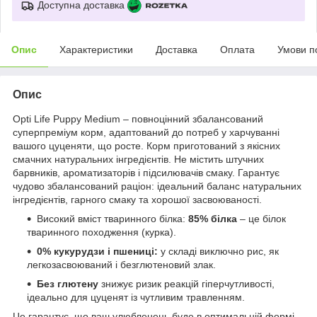
Доступна доставка
Опис
Характеристики
Доставка
Оплата
Умови п
Опис
Opti Life Puppy Medium – повноцінний збалансований
суперпреміум корм, адаптований до потреб у харчуванні
вашого цуценяти, що росте. Корм приготований з якісних
смачних натуральних інгредієнтів. Не містить штучних
барвників, ароматизаторів і підсилювачів смаку. Гарантує
чудово збалансований раціон: ідеальний баланс натуральних
інгредієнтів, гарного смаку та хорошої засвоюваності.
Високий вміст тваринного білка:
85% білка
– це білок
тваринного походження (курка).
0% кукурудзи і пшениці:
у складі виключно рис, як
легкозасвоюваний і безглютеновий злак.
Без глютену
знижує ризик реакцій гіперчутливості,
ідеально для цуценят із чутливим травленням.
Це гарантує, що ваш улюбленець буде в оптимальній формі.