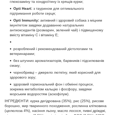
глюкозаміну та хондроїтину із хрящів курки;
Opti Heart:
з таурином для оптимального
підтримання роботи серця;
Opti Immunity:
активний і здоровий собака з міцним
імунітетом завдяки додаванню натуральних
антиоксидантів (розмарин, зелений чай) і підвищеному
вмісту вітаміну С і вітаміну Е;
розроблений і рекомендований дієтологами та
ветеринарами;
без штучних ароматизаторів, барвників і підсилювачів
смаку;
чорнобривці – джерело лютеїну, який корисний для
здорового зору;
здоровий гормональний фон і обмінні процеси,
зокрема метаболізм кальцію і фосфору, завдяки
морським водоростям (аскофілум).
ІНГРЕДІЄНТИ: курка дегідрована (35%), рис (25%), рисове
борошно, жир тваринного походження, рослинна клітковина
(целюлоза 4%), насіння льону, масло лосося, пивні дріжджі,