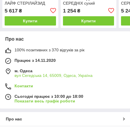
ЛАЙФ СТЕРІЛАЙЗИД
СЕРЕДНІХ сухий
СЕР
ЛАЙТ СЕРЕДНІХ
суперпреміум корм для
супе
5 617
1 254
5 2
₴
₴
ВЕЛИКИХ сухий
собак середніх порід 2.5 кг
соба
суперпреміум корм для
кг
Купити
Купити
собак 12.5 кг
Про нас
100% позитивних з 370 відгуків за рік
Працює з 14.11.2020
м. Одеса
вул Сегедська 14, 65009, Одеса, Україна
Контакти
Сьогодні працює з 10:00 до 18:00
Показати весь графік роботи
Про нас