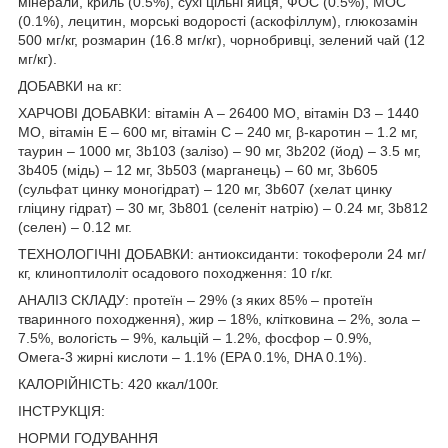
мінерали, криль (0.5%), сухі цільні яйця, ФОС (0.5%), МОС
(0.1%), лецитин, морські водорості (аскофіллум), глюкозамін
500 мг/кг, розмарин (16.8 мг/кг), чорнобривці, зелений чай (12
мг/кг).
ДОБАВКИ на кг:
ХАРЧОВІ ДОБАВКИ: вітамін А – 26400 МО, вітамін D3 – 1440
МО, вітамін Е – 600 мг, вітамін С – 240 мг, β-каротин – 1.2 мг,
таурин – 1000 мг, 3b103 (залізо) – 90 мг, 3b202 (йод) – 3.5 мг,
3b405 (мідь) – 12 мг, 3b503 (марганець) – 60 мг, 3b605
(сульфат цинку моногідрат) – 120 мг, 3b607 (хелат цинку
гліцину гідрат) – 30 мг, 3b801 (селеніт натрію) – 0.24 мг, 3b812
(селен) – 0.12 мг.
ТЕХНОЛОГІЧНІ ДОБАВКИ: антиоксиданти: токофероли 24 мг/
кг, клиноптилоліт осадового походження: 10 г/кг.
АНАЛІЗ СКЛАДУ: протеїн – 29% (з яких 85% – протеїн
тваринного походження), жир – 18%, клітковина – 2%, зола –
7.5%, вологість – 9%, кальцій – 1.2%, фосфор – 0.9%,
Омега-3 жирні кислоти – 1.1% (EPA 0.1%, DHA 0.1%).
КАЛОРІЙНІСТЬ: 420 ккал/100г.
ІНСТРУКЦІЯ:
НОРМИ ГОДУВАННЯ