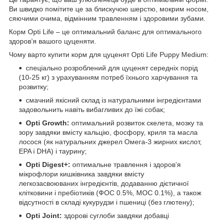
Ви швидко помітите це за блискучою шерстю, мокрим носом,
сяючими очима, відмінним травленням і здоровими зубами.
Корм Opti Life – це оптимальний баланс для оптимального
здоров’я вашого цуценяти.
Чому варто купити корм для цуценят Opti Life Puppy Medium:
спеціально розроблений для цуценят середніх порід
(10-25 кг) з урахуванням потреб їхнього харчування та
розвитку;
смачний якісний склад із натуральними інгредієнтами
задовольнить навіть вибагливих до їжі собак;
Opti Growth:
оптимальний розвиток скелета, мозку та
зору завдяки вмісту кальцію, фосфору, криля та масла
лосося (як натуральних джерел Омега-3 жирних кислот,
EPA і DHA) і таурину;
Opti Digest+:
оптимальне травлення і здоров’я
мікрофлори кишківника завдяки вмісту
легкозасвоюваних інгредієнтів, додаванню дієтичної
клітковини і пребіотиків (ФОС 0.5%, МОС 0.1%), а також
відсутності в складі кукурудзи і пшениці (без глютену);
Opti Joint:
здорові суглоби завдяки добавці