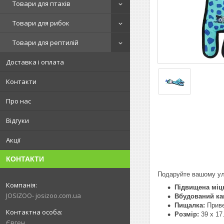
Товари для птахів
Товари для рибок
Товари для рептилій
Доставка і оплата
Контакти
Про нас
Відгуки
Акції
КОНТАКТИ
Подаруйте вашому у
Підвищена міцн
JOSIZOO- josizoo.com.ua
Вбудований ка
Пищалка:
Приве
Розмір:
39 x 17
Євген