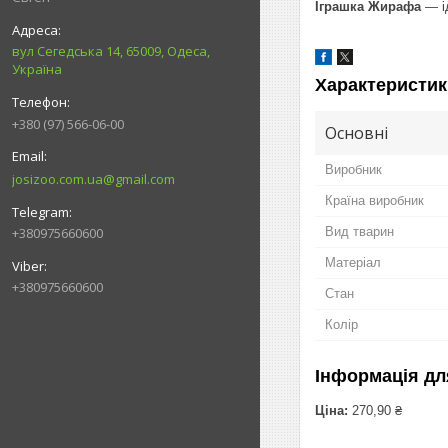
Іграшка Жирафа
— ід
вул Сегедська 14, 65009, Одеса,
Україна
Характеристик
+380 (97) 566-06-00
Основні
Виробник
josizoo.com.ua@gmail.com
Країна виробник
+380975660600
Вид тварин
Матеріал
+380975660600
Стан
Колір
Інформація дл
Ціна:
270,90 ₴