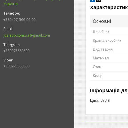
Україна
Характеристик
+380 (97) 566-06-00
Основні
Виробник
josizoo.com.ua@gmail.com
Країна виробник
Вид тварин
+380975660600
Матеріал
+380975660600
Стан
Колір
Інформація дл
Ціна:
378 ₴