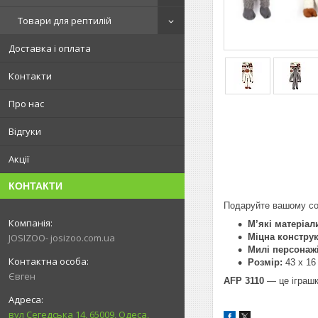
Товари для рептилій
Доставка і оплата
Контакти
Про нас
Відгуки
Акції
КОНТАКТИ
Подаруйте вашому соб
М’які матеріал
Міцна конструк
JOSIZOO- josizoo.com.ua
Милі персонажі
Розмір:
43 x 16
Євген
AFP 3110
— це іграшк
вул Сегедська 14, 65009, Одеса,