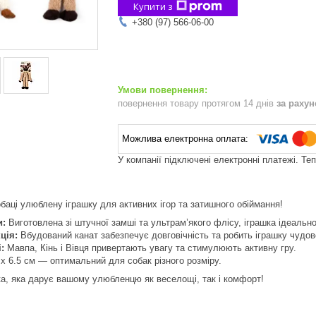
Купити з
+380 (97) 566-06-00
повернення товару протягом 14 днів
за раху
У компанії підключені електронні платежі. Те
аці улюблену іграшку для активних ігор та затишного обіймання!
и:
Виготовлена зі штучної замші та ультрам’якого флісу, іграшка ідеально 
ція:
Вбудований канат забезпечує довговічність та робить іграшку чудов
:
Мавпа, Кінь і Вівця привертають увагу та стимулюють активну гру.
 x 6.5 см — оптимальний для собак різного розміру.
а, яка дарує вашому улюбленцю як веселощі, так і комфорт!