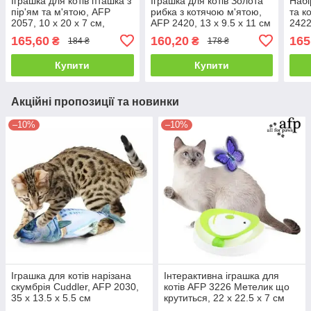
Іграшка для котів пташка з
Іграшка для котів Золота
Набір
пір'ям та м'ятою, AFP
рибка з котячою м'ятою,
та к
2057, 10 x 20 x 7 см,
AFP 2420, 13 x 9.5 x 11 см
2422
кольори в асортименті
165,60
160,20
165
₴
₴
184 ₴
178 ₴
Купити
Купити
Акційні пропозиції та новинки
–10%
–10%
Іграшка для котів нарізана
Інтерактивна іграшка для
скумбрія Cuddler, AFP 2030,
котів AFP 3226 Метелик що
35 x 13.5 x 5.5 см
крутиться, 22 x 22.5 x 7 см