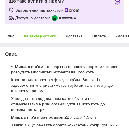
Що таке купити з Пром?
Замовлення під захистом
Доступна доставка
Опис
Характеристики
Доставка
Оплата
Умови 
Опис
Миша з пір'ям
- це чарівна іграшка у формі миші, яка
розбудить мисливські інстинкти вашого кота.
Іграшка виготовлена з флісу з пір'ям. Ваш кіт із
задоволенням вгризатиметься зубами та кігтями у цю
плюшеву іграшку .
У поєднанні з додаванням котячої м'яти це
стимулюватиме різні органи чуття вашого кота до
полювання та гри!
Миша з пір'ям
має розміри 22 x 5.5 x 4.5 cm
Увага:
Якщо бажаєте обрати конкретний колір іграшки -