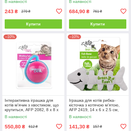
В наявності
В наявності
243
684,90
₴
₴
270 ₴
761 ₴
Купити
Купити
–10%
–10%
Інтерактивна іграшка для
Іграшка для котів рибка-
котів м'ячик з хвостиком, що
кісточка з котячою м'ятою,
крутиться, AFP 2082, 8 x 8 x
AFP 2419, 14 x 6 x 2.5 см,
42 см
білий
В наявності
В наявності
550,80
141,30
₴
₴
612 ₴
157 ₴