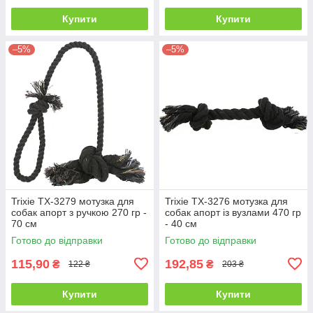
Купити
Купити
–5%
–5%
Trixie ТХ-3279 мотузка для
Trixie ТХ-3276 мотузка для
собак апорт з ручкою 270 гр -
собак апорт із вузлами 470 гр
70 см
- 40 см
Готово до відправки
Готово до відправки
115,90
192,85
₴
₴
122 ₴
203 ₴
Купити
Купити