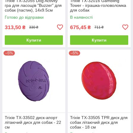
Trixie TX-32055 Dog Activity
Trixie ТХ-32016 Gambling
гра для ласощів "Buzzer" для
Tower - іграшка-головоломка
собак (пастик), 14х9.5см
для собак
Готово до відправки
В наявності
313,50
675,45
₴
₴
330 ₴
711 ₴
Купити
Купити
–5%
–5%
Trixie TX-33502 диск-апорт
Trixie TX-33505 TPR диск для
літаючий диск для собак - 22
собак літаючий диск для
см
собак - 18 см