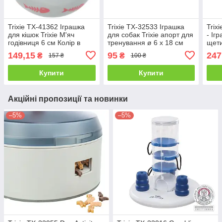
Trixie TX-41362 Іграшка
Trixie TX-32533 Іграшка
Trix
для кішок Trixie М'яч
для собак Trixie апорт для
- Іг
годівниця 6 см Колір в
тренування ø 6 х 18 см
щети
асортименті
(поліестер) колір в
пища
149,15
95
247
₴
₴
157 ₴
100 ₴
асортименті
асор
Купити
Купити
Акційні пропозиції та новинки
–5%
–5%