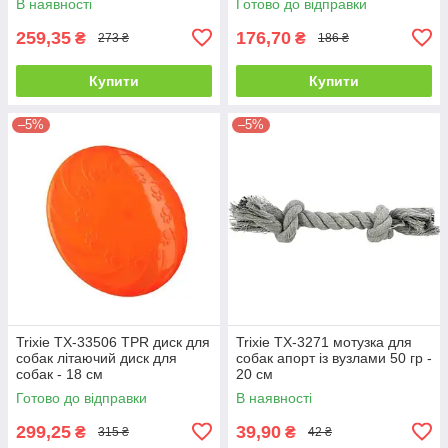
В наявності
Готово до відправки
259,35
176,70
₴
₴
273 ₴
186 ₴
Купити
Купити
–5%
–5%
Trixie TX-33506 TPR диск для
Trixie ТХ-3271 мотузка для
собак літаючий диск для
собак апорт із вузлами 50 гр -
собак - 18 см
20 см
Готово до відправки
В наявності
299,25
39,90
₴
₴
315 ₴
42 ₴