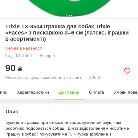
Trixie TX-3504 Іграшка для собак Trixie
«Faces» з пискавкою d=6 см (латекс, іграшки
в асортименті)
Немає в наявності
Код: TX-3504
Роздріб
90
₴
Мінімальна сума замовлення на сайті — 300 ₴
пис
Характеристики
Доставка
Оплата
Умови пове
Опис
Кумедна іграшка при стисканні видає кумедний звук, чим
особливо подобається собаці. Він із задоволенням носитиме
іграшку в зубах і покусуватиме її. Фігурка зроблена з