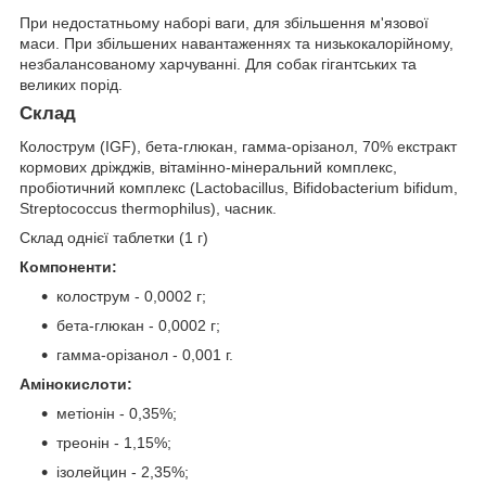
При недостатньому наборі ваги, для збільшення м'язової
маси. При збільшених навантаженнях та низькокалорійному,
незбалансованому харчуванні. Для собак гігантських та
великих порід.
Склад
Колострум (IGF), бета-глюкан, гамма-орізанол, 70% екстракт
кормових дріжджів, вітамінно-мінеральний комплекс,
пробіотичний комплекс (Lactobacillus, Bifidobacterium bifidum,
Streptococcus thermophilus), часник.
Склад однієї таблетки (1 г)
Компоненти:
колострум - 0,0002 г;
бета-глюкан - 0,0002 г;
гамма-орізанол - 0,001 г.
Амінокислоти:
метіонін - 0,35%;
треонін - 1,15%;
ізолейцин - 2,35%;