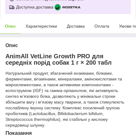
Доступна доставка
Опис
Характеристики
Доставка
Оплата
Умови п
Опис
AnimAll VetLine Growth PRO для
середніх порід собак 1 г × 200 табл
Натуральний продукт, збагачений ензимами, білками,
ферментами, вітамінами, мінералами, амінокислотами та
мікроелементами, а також активними компонентами -
колострумом (IGF) та гамма-орізанолом, які активізують
синтез м’язового білка, дозволяють у мінімальні строки
збільшити вагу і м’язову масу тварини, а також стимулюють
послаблену імунну систему. Комплекс посилений групою
пробіотиків (Lactobacillus, Bifidobacterium bifidum,
Streptococcus thermophilus), які стабільні у кислому
середовищі шлунку.
Показання