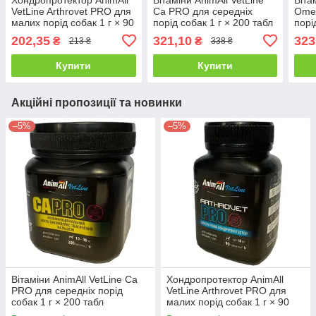
VetLine Arthrovet PRO для
Ca PRO для середніх
Ome
малих порід собак 1 г × 90
порід собак 1 г × 200 табл
порі
табл
202,35
321,10
323
₴
₴
213 ₴
338 ₴
Купити
Купити
Акційні пропозиції та новинки
–5%
–5%
Вітаміни AnimAll VetLine Ca
Хондропротектор AnimAll
PRO для середніх порід
VetLine Arthrovet PRO для
собак 1 г × 200 табл
малих порід собак 1 г × 90
табл