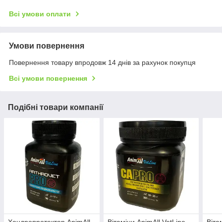
Всі умови оплати
Умови повернення
Повернення товару впродовж 14 днів за рахунок покупця
Всі умови повернення
Подібні товари компанії
Хондропротектор AnimAll
Вітаміни AnimAll VetLine
Віта