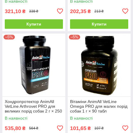
В наявності
В наявності
321,10
202,35
₴
₴
338 ₴
213 ₴
Купити
Купити
–5%
–5%
Хондропротектор AnimAll
Вітаміни AnimAll VetLine
VetLine Arthrovet PRO для
Omega PRO для малих порід
великих порід собак 2 г × 250
собак 1 г × 90 табл
табл
В наявності
В наявності
535,80
101,65
₴
₴
564 ₴
107 ₴