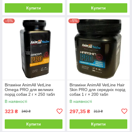
Купити
Купити
–5%
–5%
Вітаміни AnimAll VetLine
Вітаміни AnimAll VetLine Hair
Omega PRO для великих
Skin PRO для середніх порід
порід собак 2 г × 250 табл
собак 1 г × 200 табл
В наявності
В наявності
323
297,35
₴
₴
340 ₴
313 ₴
Купити
Купити