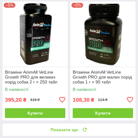
–5%
–5%
Вітаміни AnimAll VetLine
Вітаміни AnimAll VetLine
Growth PRO для великих
Growth PRO для малих порід
порід собак 2 г × 250 табл
собак 1 г × 90 табл
В наявності
В наявності
395,20
108,30
₴
₴
416 ₴
114 ₴
Купити
Купити
Показати ще